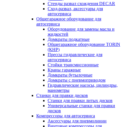
Стенды развал схождения DECAR
Сход-развал, аксессуары для
автосервиса
Общегаражное оборудование для
автосервиса
Оборудование для замены масла и
жидкостей
Домкраты подкатные
Общегаражное оборудование TORIN
(КНР)
Прессы гидравлические для
автосервиса
Стойки трансмиссионные
Краны гаражные
Домкраты бутылочные
Домкраты с пневмоприводом
Гидравлические насосы, цилиндры,
манометры
Станки для правки дисков
Станки для правки литых дисков
Универсальные станки для правки
дисков
Компрессоры для автосервиса
Аксессуары для пневмолинии
Винтовые компрессоры для