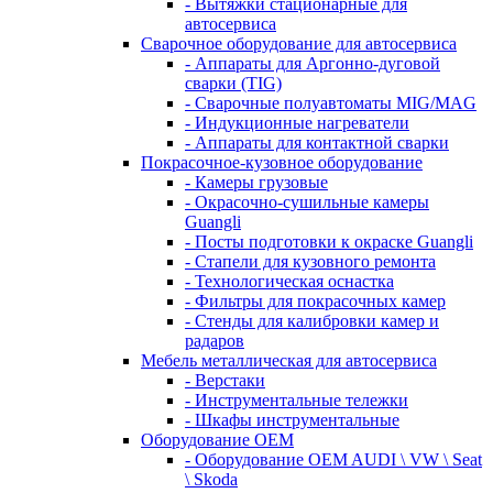
- Вытяжки стационарные для
автосервиса
Сварочное оборудование для автосервиса
- Аппараты для Аргонно-дуговой
сварки (TIG)
- Сварочные полуавтоматы MIG/MAG
- Индукционные нагреватели
- Аппараты для контактной сварки
Покрасочное-кузовное оборудование
- Камеры грузовые
- Окрасочно-сушильные камеры
Guangli
- Посты подготовки к окраске Guangli
- Стапели для кузовного ремонта
- Технологическая оснастка
- Фильтры для покрасочных камер
- Стенды для калибровки камер и
радаров
Мебель металлическая для автосервиса
- Верстаки
- Инструментальные тележки
- Шкафы инструментальные
Оборудование OEM
- Оборудование OEM AUDI \ VW \ Seat
\ Skoda