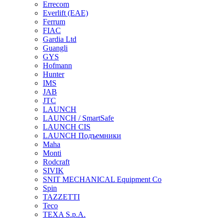
Errecom
Everlift (EAE)
Ferrum
FIAC
Gardia Ltd
Guangli
GYS
Hofmann
Hunter
IMS
JAB
JTC
LAUNCH
LAUNCH / SmartSafe
LAUNCH CIS
LAUNCH Подъемники
Maha
Monti
Rodcraft
SIVIK
SNIT MECHANICAL Equipment Co
Spin
TAZZETTI
Teco
TEXA S.p.A.