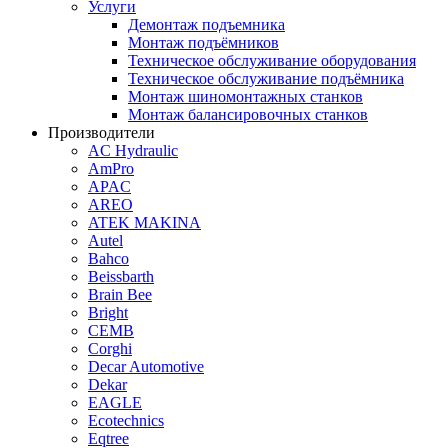
Услуги
Демонтаж подъемника
Монтаж подъёмников
Техническое обслуживание оборудования
Техническое обслуживание подъёмника
Монтаж шиномонтажных станков
Монтаж балансировочных станков
Производители
AC Hydraulic
AmPro
APAC
AREO
ATEK MAKINA
Autel
Bahco
Beissbarth
Brain Bee
Bright
CEMB
Corghi
Decar Automotive
Dekar
EAGLE
Ecotechnics
Eqtree