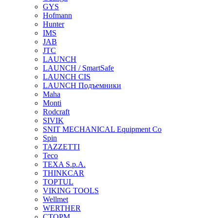
GYS
Hofmann
Hunter
IMS
JAB
JTC
LAUNCH
LAUNCH / SmartSafe
LAUNCH CIS
LAUNCH Подъемники
Maha
Monti
Rodcraft
SIVIK
SNIT MECHANICAL Equipment Co
Spin
TAZZETTI
Teco
TEXA S.p.A.
THINKCAR
TOPTUL
VIKING TOOLS
Wellmet
WERTHER
СТОРМ