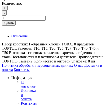
Количество:
+
-
Купить
Описание
Набор коротких Г-образных ключей TORX, 8 предметов
TOPTUL Размеры: Т10, Т15, Т20, Т25, Т27, Т30, Т40, Т45 и
Т50 Высококачественная закаленная хромомолибденовая
сталь Поставляются в пластиковом держателе Производитель:
TOPTUL (Тайвань) Количество в оптовой упаковке: 8 шт
Политика обработки персональных данных
О нас
Доставка и
оплата
Контакты
Информация
О
магазине
Доставка
и
оплата
Контакты