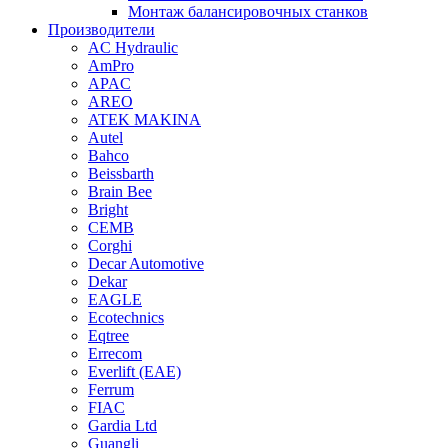
Монтаж балансировочных станков
Производители
AC Hydraulic
AmPro
APAC
AREO
ATEK MAKINA
Autel
Bahco
Beissbarth
Brain Bee
Bright
CEMB
Corghi
Decar Automotive
Dekar
EAGLE
Ecotechnics
Eqtree
Errecom
Everlift (EAE)
Ferrum
FIAC
Gardia Ltd
Guangli