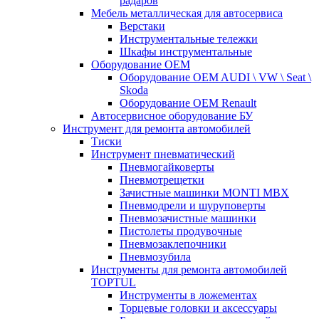
радаров
Мебель металлическая для автосервиса
Верстаки
Инструментальные тележки
Шкафы инструментальные
Оборудование OEM
Оборудование OEM AUDI \ VW \ Seat \
Skoda
Оборудование OEM Renault
Автосервисное оборудование БУ
Инструмент для ремонта автомобилей
Тиски
Инструмент пневматический
Пневмогайковерты
Пневмотрещетки
Зачистные машинки MONTI MBX
Пневмодрели и шуруповерты
Пневмозачистные машинки
Пистолеты продувочные
Пневмозаклепочники
Пневмозубила
Инструменты для ремонта автомобилей
TOPTUL
Инструменты в ложементах
Торцевые головки и аксессуары