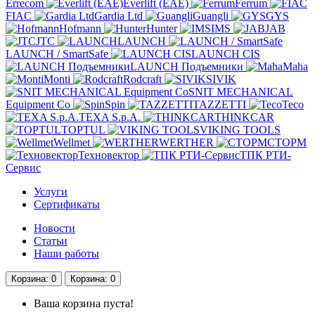
Errecom
Everlift (EAE)
Ferrum
FIAC
Gardia Ltd
Guangli
GYS
Hofmann
Hunter
IMS
JAB
JTC
LAUNCH
LAUNCH / SmartSafe
LAUNCH CIS
LAUNCH Подъемники
Maha
Monti
Rodcraft
SIVIK
SNIT MECHANICAL
Equipment Co
Spin
TAZZETTI
Teco
TEXA S.p.A.
THINKCAR
TOPTUL
VIKING TOOLS
Wellmet
WERTHER
СТОРМ
Техновектор
ТПК РТИ-
Сервис
Услуги
Сертификаты
Новости
Статьи
Наши работы
Корзина
: 0
Корзина
: 0
Ваша корзина пуста!