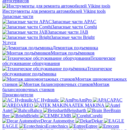
автосервисов
Инструменты для ремонта автомобилей Viking tools
Запасные части
Запасные части APAC
Запасные части Corghi
Запасные части JAB
Запасные части Bright
Услуги
Демонтаж подъемника
Монтаж подъёмников
Техническое
обслуживание оборудования
Техническое
обслуживание подъёмника
Монтаж шиномонтажных
станков
Монтаж
балансировочных станков
Производители
AC Hydraulic
AmPro
APAC
AREO
ATEK MAKINA
Autel
Bahco
Beissbarth
Brain
Bee
Bright
CEMB
Corghi
Decar Automotive
Dekar
EAGLE
Ecotechnics
Eqtree