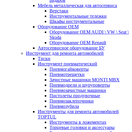
радаров
Мебель металлическая для автосервиса
Верстаки
Инструментальные тележки
Шкафы инструментальные
Оборудование OEM
Оборудование OEM AUDI \ VW \ Seat \
Skoda
Оборудование OEM Renault
Автосервисное оборудование БУ
Инструмент для ремонта автомобилей
Тиски
Инструмент пневматический
Пневмогайковерты
Пневмотрещетки
Зачистные машинки MONTI MBX
Пневмодрели и шуруповерты
Пневмозачистные машинки
Пистолеты продувочные
Пневмозаклепочники
Пневмозубила
Инструменты для ремонта автомобилей
TOPTUL
Инструменты в ложементах
Торцевые головки и аксессуары