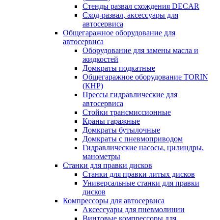
Стенды развал схождения DECAR
Сход-развал, аксессуары для
автосервиса
Общегаражное оборудование для
автосервиса
Оборудование для замены масла и
жидкостей
Домкраты подкатные
Общегаражное оборудование TORIN
(КНР)
Прессы гидравлические для
автосервиса
Стойки трансмиссионные
Краны гаражные
Домкраты бутылочные
Домкраты с пневмоприводом
Гидравлические насосы, цилиндры,
манометры
Станки для правки дисков
Станки для правки литых дисков
Универсальные станки для правки
дисков
Компрессоры для автосервиса
Аксессуары для пневмолинии
Винтовые компрессоры для