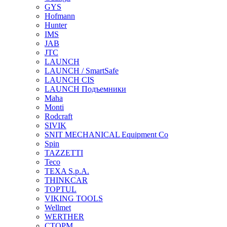
GYS
Hofmann
Hunter
IMS
JAB
JTC
LAUNCH
LAUNCH / SmartSafe
LAUNCH CIS
LAUNCH Подъемники
Maha
Monti
Rodcraft
SIVIK
SNIT MECHANICAL Equipment Co
Spin
TAZZETTI
Teco
TEXA S.p.A.
THINKCAR
TOPTUL
VIKING TOOLS
Wellmet
WERTHER
СТОРМ