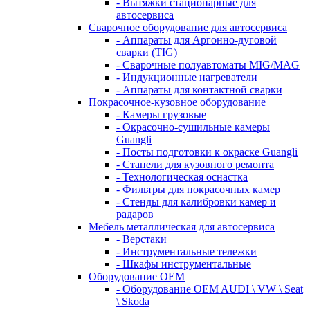
- Вытяжки стационарные для
автосервиса
Сварочное оборудование для автосервиса
- Аппараты для Аргонно-дуговой
сварки (TIG)
- Сварочные полуавтоматы MIG/MAG
- Индукционные нагреватели
- Аппараты для контактной сварки
Покрасочное-кузовное оборудование
- Камеры грузовые
- Окрасочно-сушильные камеры
Guangli
- Посты подготовки к окраске Guangli
- Стапели для кузовного ремонта
- Технологическая оснастка
- Фильтры для покрасочных камер
- Стенды для калибровки камер и
радаров
Мебель металлическая для автосервиса
- Верстаки
- Инструментальные тележки
- Шкафы инструментальные
Оборудование OEM
- Оборудование OEM AUDI \ VW \ Seat
\ Skoda