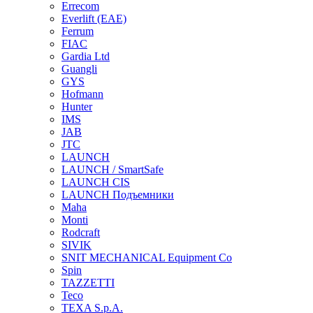
Errecom
Everlift (EAE)
Ferrum
FIAC
Gardia Ltd
Guangli
GYS
Hofmann
Hunter
IMS
JAB
JTC
LAUNCH
LAUNCH / SmartSafe
LAUNCH CIS
LAUNCH Подъемники
Maha
Monti
Rodcraft
SIVIK
SNIT MECHANICAL Equipment Co
Spin
TAZZETTI
Teco
TEXA S.p.A.