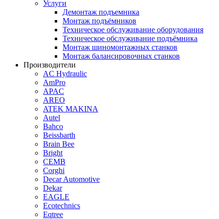
Услуги
Демонтаж подъемника
Монтаж подъёмников
Техническое обслуживание оборудования
Техническое обслуживание подъёмника
Монтаж шиномонтажных станков
Монтаж балансировочных станков
Производители
AC Hydraulic
AmPro
APAC
AREO
ATEK MAKINA
Autel
Bahco
Beissbarth
Brain Bee
Bright
CEMB
Corghi
Decar Automotive
Dekar
EAGLE
Ecotechnics
Eqtree