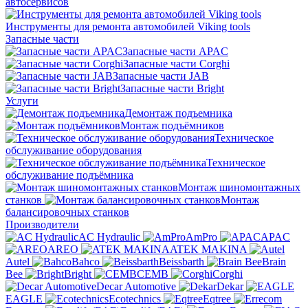
автосервисов
Инструменты для ремонта автомобилей Viking tools
Запасные части
Запасные части APAC
Запасные части Corghi
Запасные части JAB
Запасные части Bright
Услуги
Демонтаж подъемника
Монтаж подъёмников
Техническое
обслуживание оборудования
Техническое
обслуживание подъёмника
Монтаж шиномонтажных
станков
Монтаж
балансировочных станков
Производители
AC Hydraulic
AmPro
APAC
AREO
ATEK MAKINA
Autel
Bahco
Beissbarth
Brain
Bee
Bright
CEMB
Corghi
Decar Automotive
Dekar
EAGLE
Ecotechnics
Eqtree