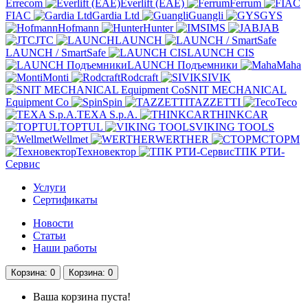
Errecom
Everlift (EAE)
Ferrum
FIAC
Gardia Ltd
Guangli
GYS
Hofmann
Hunter
IMS
JAB
JTC
LAUNCH
LAUNCH / SmartSafe
LAUNCH CIS
LAUNCH Подъемники
Maha
Monti
Rodcraft
SIVIK
SNIT MECHANICAL
Equipment Co
Spin
TAZZETTI
Teco
TEXA S.p.A.
THINKCAR
TOPTUL
VIKING TOOLS
Wellmet
WERTHER
СТОРМ
Техновектор
ТПК РТИ-
Сервис
Услуги
Сертификаты
Новости
Статьи
Наши работы
Корзина
: 0
Корзина
: 0
Ваша корзина пуста!