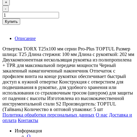
+
-
Купить
Описание
Отвертка TORX T25x100 мм серии Pro-Plus TOPTUL Размер
шлица: T25 Длина стержня: 100 мм Длина с рукояткой: 202 мм
Двухкомпонентная нескользящая рукоятка из полипропилена
+ TPR для максимальной передачи мощности Черный
закаленный намагниченный наконечник Отпечаток с
профилем винта на конце рукоятки обеспечивает быстрый
доступ к нужной отвертке Конструкция с отверстием для
подвешивания в рукоятке, для удобного хранения или
использования со страховочным тросом (шнуром) для защиты
от падения с высоты Изготовлена из высококачественной
инструментальной стали S2 Производитель: TOPTUL
(Тайвань) Количество в оптовой упаковке: 5 шт
Политика обработки персональных данных
О нас
Доставка и
оплата
Контакты
Информация
О