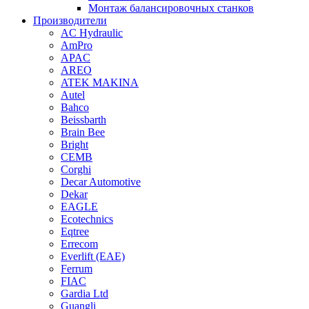
Монтаж балансировочных станков
Производители
AC Hydraulic
AmPro
APAC
AREO
ATEK MAKINA
Autel
Bahco
Beissbarth
Brain Bee
Bright
CEMB
Corghi
Decar Automotive
Dekar
EAGLE
Ecotechnics
Eqtree
Errecom
Everlift (EAE)
Ferrum
FIAC
Gardia Ltd
Guangli