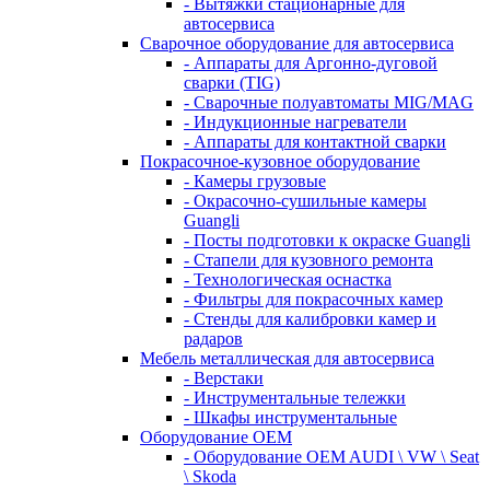
- Вытяжки стационарные для
автосервиса
Сварочное оборудование для автосервиса
- Аппараты для Аргонно-дуговой
сварки (TIG)
- Сварочные полуавтоматы MIG/MAG
- Индукционные нагреватели
- Аппараты для контактной сварки
Покрасочное-кузовное оборудование
- Камеры грузовые
- Окрасочно-сушильные камеры
Guangli
- Посты подготовки к окраске Guangli
- Стапели для кузовного ремонта
- Технологическая оснастка
- Фильтры для покрасочных камер
- Стенды для калибровки камер и
радаров
Мебель металлическая для автосервиса
- Верстаки
- Инструментальные тележки
- Шкафы инструментальные
Оборудование OEM
- Оборудование OEM AUDI \ VW \ Seat
\ Skoda