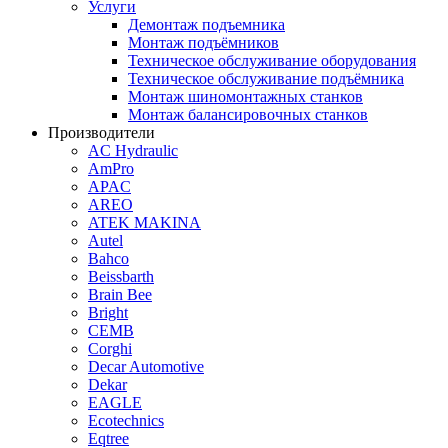
Услуги
Демонтаж подъемника
Монтаж подъёмников
Техническое обслуживание оборудования
Техническое обслуживание подъёмника
Монтаж шиномонтажных станков
Монтаж балансировочных станков
Производители
AC Hydraulic
AmPro
APAC
AREO
ATEK MAKINA
Autel
Bahco
Beissbarth
Brain Bee
Bright
CEMB
Corghi
Decar Automotive
Dekar
EAGLE
Ecotechnics
Eqtree