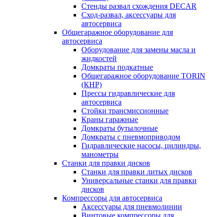
Стенды развал схождения DECAR
Сход-развал, аксессуары для
автосервиса
Общегаражное оборудование для
автосервиса
Оборудование для замены масла и
жидкостей
Домкраты подкатные
Общегаражное оборудование TORIN
(КНР)
Прессы гидравлические для
автосервиса
Стойки трансмиссионные
Краны гаражные
Домкраты бутылочные
Домкраты с пневмоприводом
Гидравлические насосы, цилиндры,
манометры
Станки для правки дисков
Станки для правки литых дисков
Универсальные станки для правки
дисков
Компрессоры для автосервиса
Аксессуары для пневмолинии
Винтовые компрессоры для