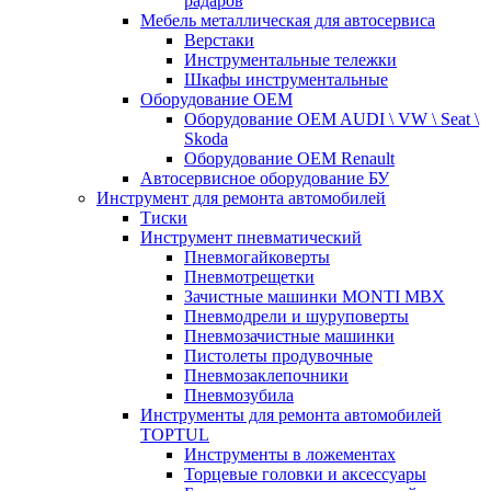
радаров
Мебель металлическая для автосервиса
Верстаки
Инструментальные тележки
Шкафы инструментальные
Оборудование OEM
Оборудование OEM AUDI \ VW \ Seat \
Skoda
Оборудование OEM Renault
Автосервисное оборудование БУ
Инструмент для ремонта автомобилей
Тиски
Инструмент пневматический
Пневмогайковерты
Пневмотрещетки
Зачистные машинки MONTI MBX
Пневмодрели и шуруповерты
Пневмозачистные машинки
Пистолеты продувочные
Пневмозаклепочники
Пневмозубила
Инструменты для ремонта автомобилей
TOPTUL
Инструменты в ложементах
Торцевые головки и аксессуары