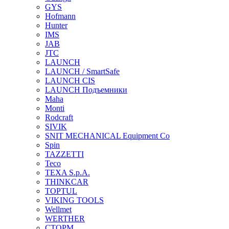
GYS
Hofmann
Hunter
IMS
JAB
JTC
LAUNCH
LAUNCH / SmartSafe
LAUNCH CIS
LAUNCH Подъемники
Maha
Monti
Rodcraft
SIVIK
SNIT MECHANICAL Equipment Co
Spin
TAZZETTI
Teco
TEXA S.p.A.
THINKCAR
TOPTUL
VIKING TOOLS
Wellmet
WERTHER
СТОРМ