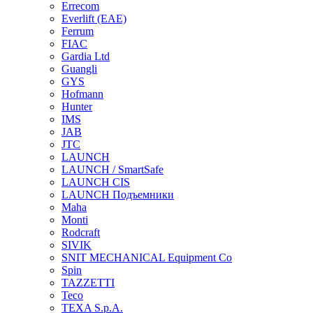
Errecom
Everlift (EAE)
Ferrum
FIAC
Gardia Ltd
Guangli
GYS
Hofmann
Hunter
IMS
JAB
JTC
LAUNCH
LAUNCH / SmartSafe
LAUNCH CIS
LAUNCH Подъемники
Maha
Monti
Rodcraft
SIVIK
SNIT MECHANICAL Equipment Co
Spin
TAZZETTI
Teco
TEXA S.p.A.