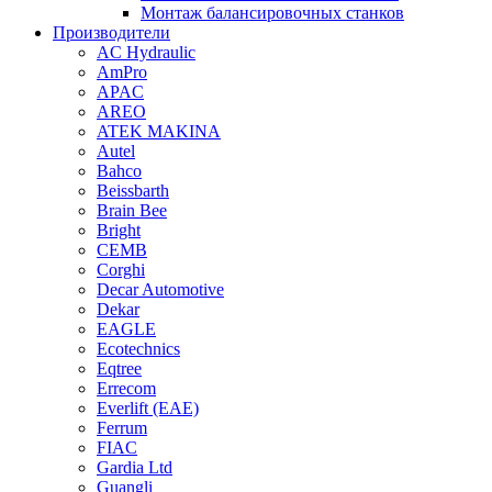
Монтаж балансировочных станков
Производители
AC Hydraulic
AmPro
APAC
AREO
ATEK MAKINA
Autel
Bahco
Beissbarth
Brain Bee
Bright
CEMB
Corghi
Decar Automotive
Dekar
EAGLE
Ecotechnics
Eqtree
Errecom
Everlift (EAE)
Ferrum
FIAC
Gardia Ltd
Guangli