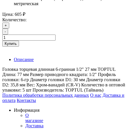
метрическая
Цена:
605 ₽
Количество:
+
-
Купить
Описание
Головка торцевая длинная 6-гранная 1/2" 27 мм TOPTUL
Длина: 77 мм Размер приводного квадрата: 1/2" Профиль
головки: 6-гр Диаметр головки D1: 30 мм Диаметр головки
D2: 35,8 мм Вес: Хром-ванадий (CR-V) Количество в оптовой
упаковке: 5 шт Производитель: TOPTUL (Тайвань)
Политика обработки персональных данных
О нас
Доставка и
оплата
Контакты
Информация
О
магазине
Доставка