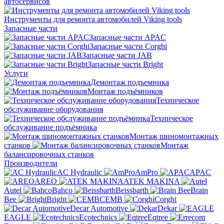
автосервисов
Инструменты для ремонта автомобилей Viking tools
Запасные части
Запасные части APAC
Запасные части Corghi
Запасные части JAB
Запасные части Bright
Услуги
Демонтаж подъемника
Монтаж подъёмников
Техническое
обслуживание оборудования
Техническое
обслуживание подъёмника
Монтаж шиномонтажных
станков
Монтаж
балансировочных станков
Производители
AC Hydraulic
AmPro
APAC
AREO
ATEK MAKINA
Autel
Bahco
Beissbarth
Brain
Bee
Bright
CEMB
Corghi
Decar Automotive
Dekar
EAGLE
Ecotechnics
Eqtree