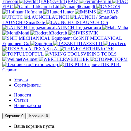
Errecom
Everlift (EAE)
Ferrum
FIAC
Gardia Ltd
Guangli
GYS
Hofmann
Hunter
IMS
JAB
JTC
LAUNCH
LAUNCH / SmartSafe
LAUNCH CIS
LAUNCH Подъемники
Maha
Monti
Rodcraft
SIVIK
SNIT MECHANICAL
Equipment Co
Spin
TAZZETTI
Teco
TEXA S.p.A.
THINKCAR
TOPTUL
VIKING TOOLS
Wellmet
WERTHER
СТОРМ
Техновектор
ТПК РТИ-
Сервис
Услуги
Сертификаты
Новости
Статьи
Наши работы
Корзина
: 0
Корзина
: 0
Ваша корзина пуста!