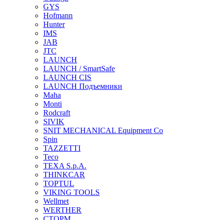
GYS
Hofmann
Hunter
IMS
JAB
JTC
LAUNCH
LAUNCH / SmartSafe
LAUNCH CIS
LAUNCH Подъемники
Maha
Monti
Rodcraft
SIVIK
SNIT MECHANICAL Equipment Co
Spin
TAZZETTI
Teco
TEXA S.p.A.
THINKCAR
TOPTUL
VIKING TOOLS
Wellmet
WERTHER
СТОРМ