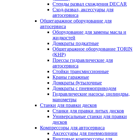
Стенды развал схождения DECAR
Сход-развал, аксессуары для
автосервиса
Общегаражное оборудование для
автосервиса
Оборудование для замены масла и
жидкостей
Домкраты подкатные
Общегаражное оборудование TORIN
(КНР)
Прессы гидравлические для
автосервиса
Стойки трансмиссионные
Краны гаражные
Домкраты бутылочные
Домкраты с пневмоприводом
Гидравлические насосы, цилиндры,
манометры
Станки для правки дисков
Станки для правки литых дисков
Универсальные станки для правки
дисков
Компрессоры для автосервиса
Аксессуары для пневмолинии
Винтовые компрессоры для