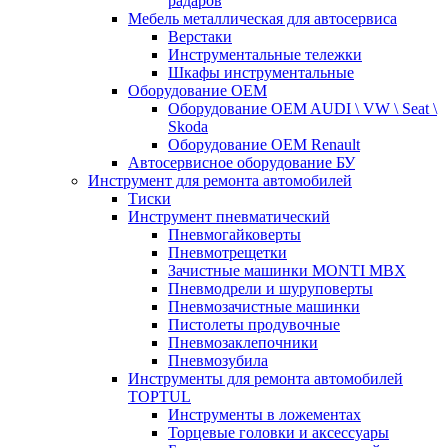
радаров
Мебель металлическая для автосервиса
Верстаки
Инструментальные тележки
Шкафы инструментальные
Оборудование OEM
Оборудование OEM AUDI \ VW \ Seat \
Skoda
Оборудование OEM Renault
Автосервисное оборудование БУ
Инструмент для ремонта автомобилей
Тиски
Инструмент пневматический
Пневмогайковерты
Пневмотрещетки
Зачистные машинки MONTI MBX
Пневмодрели и шуруповерты
Пневмозачистные машинки
Пистолеты продувочные
Пневмозаклепочники
Пневмозубила
Инструменты для ремонта автомобилей
TOPTUL
Инструменты в ложементах
Торцевые головки и аксессуары