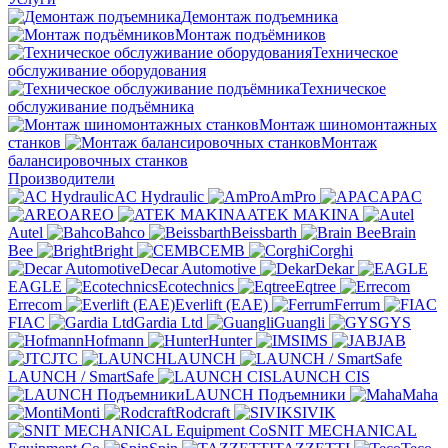
Демонтаж подъемника
Монтаж подъёмников
Техническое
обслуживание оборудования
Техническое
обслуживание подъёмника
Монтаж шиномонтажных
станков
Монтаж
балансировочных станков
Производители
AC Hydraulic
AmPro
APAC
AREO
ATEK MAKINA
Autel
Bahco
Beissbarth
Brain
Bee
Bright
CEMB
Corghi
Decar Automotive
Dekar
EAGLE
Ecotechnics
Eqtree
Errecom
Everlift (EAE)
Ferrum
FIAC
Gardia Ltd
Guangli
GYS
Hofmann
Hunter
IMS
JAB
JTC
LAUNCH
LAUNCH / SmartSafe
LAUNCH CIS
LAUNCH Подъемники
Maha
Monti
Rodcraft
SIVIK
SNIT MECHANICAL