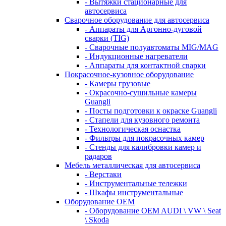
- Вытяжки стационарные для
автосервиса
Сварочное оборудование для автосервиса
- Аппараты для Аргонно-дуговой
сварки (TIG)
- Сварочные полуавтоматы MIG/MAG
- Индукционные нагреватели
- Аппараты для контактной сварки
Покрасочное-кузовное оборудование
- Камеры грузовые
- Окрасочно-сушильные камеры
Guangli
- Посты подготовки к окраске Guangli
- Стапели для кузовного ремонта
- Технологическая оснастка
- Фильтры для покрасочных камер
- Стенды для калибровки камер и
радаров
Мебель металлическая для автосервиса
- Верстаки
- Инструментальные тележки
- Шкафы инструментальные
Оборудование OEM
- Оборудование OEM AUDI \ VW \ Seat
\ Skoda