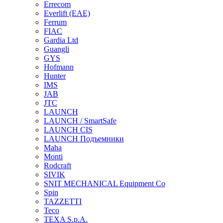
Errecom
Everlift (EAE)
Ferrum
FIAC
Gardia Ltd
Guangli
GYS
Hofmann
Hunter
IMS
JAB
JTC
LAUNCH
LAUNCH / SmartSafe
LAUNCH CIS
LAUNCH Подъемники
Maha
Monti
Rodcraft
SIVIK
SNIT MECHANICAL Equipment Co
Spin
TAZZETTI
Teco
TEXA S.p.A.