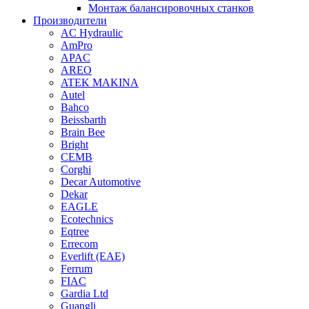
Монтаж балансировочных станков
Производители
AC Hydraulic
AmPro
APAC
AREO
ATEK MAKINA
Autel
Bahco
Beissbarth
Brain Bee
Bright
CEMB
Corghi
Decar Automotive
Dekar
EAGLE
Ecotechnics
Eqtree
Errecom
Everlift (EAE)
Ferrum
FIAC
Gardia Ltd
Guangli