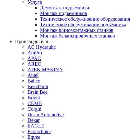
Услуги
Демонтаж подъемника
Монтаж подъёмников
Техническое обслуживание оборудования
Техническое обслуживание подъёмника
Монтаж шиномонтажных станков
Монтаж балансировочных станков
Производители
AC Hydraulic
AmPro
APAC
AREO
ATEK MAKINA
Autel
Bahco
Beissbarth
Brain Bee
Bright
CEMB
Corghi
Decar Automotive
Dekar
EAGLE
Ecotechnics
Eqtree