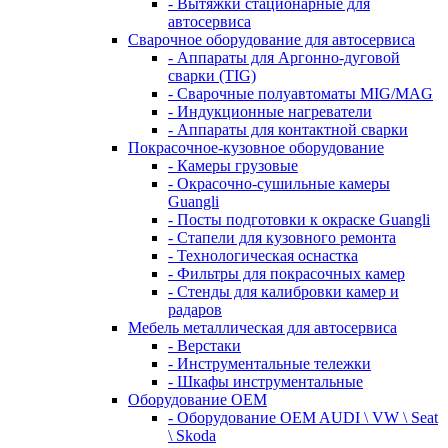
- Вытяжки стационарные для
автосервиса
Сварочное оборудование для автосервиса
- Аппараты для Аргонно-дуговой
сварки (TIG)
- Сварочные полуавтоматы MIG/MAG
- Индукционные нагреватели
- Аппараты для контактной сварки
Покрасочное-кузовное оборудование
- Камеры грузовые
- Окрасочно-сушильные камеры
Guangli
- Посты подготовки к окраске Guangli
- Стапели для кузовного ремонта
- Технологическая оснастка
- Фильтры для покрасочных камер
- Стенды для калибровки камер и
радаров
Мебель металлическая для автосервиса
- Верстаки
- Инструментальные тележки
- Шкафы инструментальные
Оборудование OEM
- Оборудование OEM AUDI \ VW \ Seat
\ Skoda