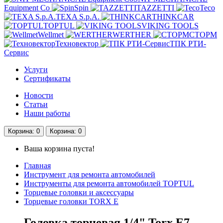
Equipment Co
Spin
TAZZETTI
Teco
TEXA S.p.A.
THINKCAR
TOPTUL
VIKING TOOLS
Wellmet
WERTHER
СТОРМ
Техновектор
ТПК РТИ-
Сервис
Услуги
Сертификаты
Новости
Статьи
Наши работы
Корзина
: 0
Корзина
: 0
Ваша корзина пуста!
Главная
Инструмент для ремонта автомобилей
Инструменты для ремонта автомобилей TOPTUL
Торцевые головки и аксессуары
Торцевые головки TORX Е
Головка торцевая 1/4" Torx E7