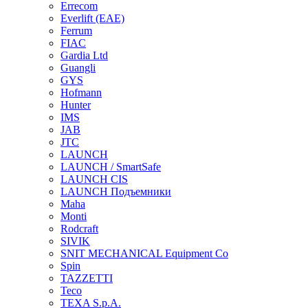
Errecom
Everlift (EAE)
Ferrum
FIAC
Gardia Ltd
Guangli
GYS
Hofmann
Hunter
IMS
JAB
JTC
LAUNCH
LAUNCH / SmartSafe
LAUNCH CIS
LAUNCH Подъемники
Maha
Monti
Rodcraft
SIVIK
SNIT MECHANICAL Equipment Co
Spin
TAZZETTI
Teco
TEXA S.p.A.