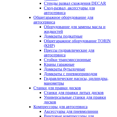
Стенды развал схождения DECAR
Сход-развал, аксессуары для
автосервиса
Общегаражное оборудование для
автосервиса
Оборудование для замены масла и
жидкостей
Домкраты подкатные
Общегаражное оборудование TORIN
(КНР)
Прессы гидравлические для
автосервиса
Стойки трансмиссионные
Краны гаражные
Домкраты бутылочные
Домкраты с пневмоприводом
Гидравлические насосы, цилиндры,
манометры
Станки для правки дисков
Станки для правки литых дисков
Универсальные станки для правки
дисков
Компрессоры для автосервиса
Аксессуары для пневмолинии
Винтовые компрессоры для