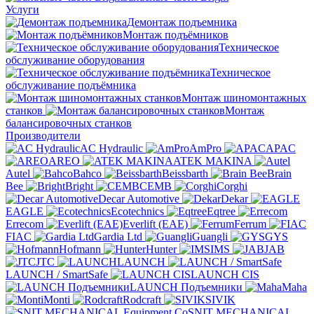
Услуги
Демонтаж подъемника
Монтаж подъёмников
Техническое
обслуживание оборудования
Техническое
обслуживание подъёмника
Монтаж шиномонтажных
станков
Монтаж
балансировочных станков
Производители
AC Hydraulic
AmPro
APAC
AREO
ATEK MAKINA
Autel
Bahco
Beissbarth
Brain
Bee
Bright
CEMB
Corghi
Decar Automotive
Dekar
EAGLE
Ecotechnics
Eqtree
Errecom
Everlift (EAE)
Ferrum
FIAC
Gardia Ltd
Guangli
GYS
Hofmann
Hunter
IMS
JAB
JTC
LAUNCH
LAUNCH / SmartSafe
LAUNCH CIS
LAUNCH Подъемники
Maha
Monti
Rodcraft
SIVIK
SNIT MECHANICAL