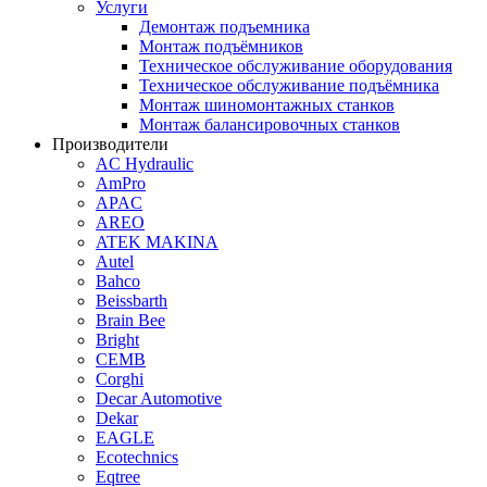
Услуги
Демонтаж подъемника
Монтаж подъёмников
Техническое обслуживание оборудования
Техническое обслуживание подъёмника
Монтаж шиномонтажных станков
Монтаж балансировочных станков
Производители
AC Hydraulic
AmPro
APAC
AREO
ATEK MAKINA
Autel
Bahco
Beissbarth
Brain Bee
Bright
CEMB
Corghi
Decar Automotive
Dekar
EAGLE
Ecotechnics
Eqtree