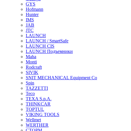
GYS
Hofmann
Hunter
IMS
JAB
JTC
LAUNCH
LAUNCH / SmartSafe
LAUNCH CIS
LAUNCH Подъемники
Maha
Monti
Rodcraft
SIVIK
SNIT MECHANICAL Equipment Co
Spin
TAZZETTI
Teco
TEXA S.p.A.
THINKCAR
TOPTUL
VIKING TOOLS
Wellmet
WERTHER
СТОРМ