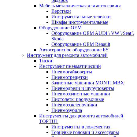
радаров
Мебель металлическая для автосервиса
Верстаки
Инструментальные тележки
Шкафы инструментальные
Оборудование OEM
Оборудование OEM AUDI \ VW \ Seat \
Skoda
Оборудование OEM Renault
Автосервисное оборудование БУ
Инструмент для ремонта автомобилей
Тиски
Инструмент пневматический
Пневмогайковерты
Пневмотрещетки
Зачистные машинки MONTI MBX
Пневмодрели и шуруповерты
Пневмозачистные машинки
Пистолеты продувочные
Пневмозаклепочники
Пневмозубила
Инструменты для ремонта автомобилей
TOPTUL
Инструменты в ложементах
Торцевые головки и аксессуары