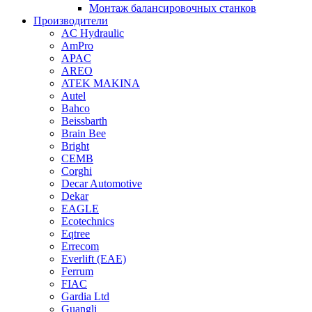
Монтаж балансировочных станков
Производители
AC Hydraulic
AmPro
APAC
AREO
ATEK MAKINA
Autel
Bahco
Beissbarth
Brain Bee
Bright
CEMB
Corghi
Decar Automotive
Dekar
EAGLE
Ecotechnics
Eqtree
Errecom
Everlift (EAE)
Ferrum
FIAC
Gardia Ltd
Guangli