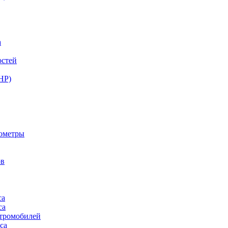
а
остей
НР)
нометры
ов
са
са
ктромобилей
са