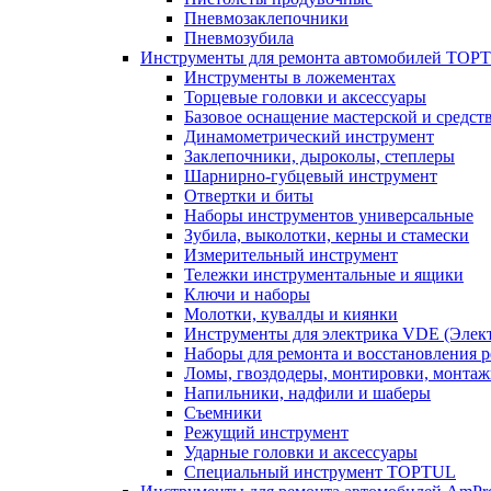
Пневмозаклепочники
Пневмозубила
Инструменты для ремонта автомобилей TOP
Инструменты в ложементах
Торцевые головки и аксессуары
Базовое оснащение мастерской и средст
Динамометрический инструмент
Заклепочники, дыроколы, степлеры
Шарнирно-губцевый инструмент
Отвертки и биты
Наборы инструментов универсальные
Зубила, выколотки, керны и стамески
Измерительный инструмент
Тележки инструментальные и ящики
Ключи и наборы
Молотки, кувалды и киянки
Инструменты для электрика VDE (Элек
Наборы для ремонта и восстановления 
Ломы, гвоздодеры, монтировки, монта
Напильники, надфили и шаберы
Съемники
Режущий инструмент
Ударные головки и аксессуары
Специальный инструмент TOPTUL