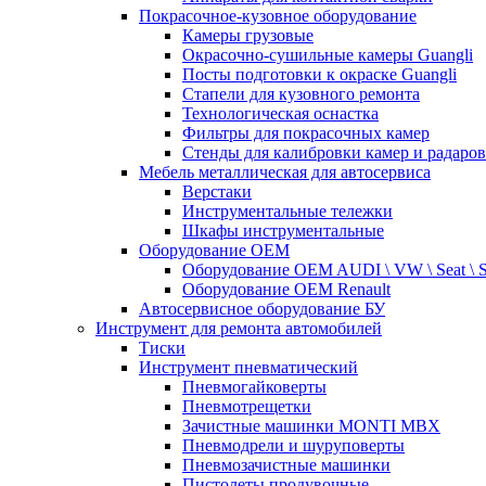
Покрасочное-кузовное оборудование
Камеры грузовые
Окрасочно-сушильные камеры Guangli
Посты подготовки к окраске Guangli
Стапели для кузовного ремонта
Технологическая оснастка
Фильтры для покрасочных камер
Стенды для калибровки камер и радаров
Мебель металлическая для автосервиса
Верстаки
Инструментальные тележки
Шкафы инструментальные
Оборудование OEM
Оборудование OEM AUDI \ VW \ Seat \ 
Оборудование OEM Renault
Автосервисное оборудование БУ
Инструмент для ремонта автомобилей
Тиски
Инструмент пневматический
Пневмогайковерты
Пневмотрещетки
Зачистные машинки MONTI MBX
Пневмодрели и шуруповерты
Пневмозачистные машинки
Пистолеты продувочные