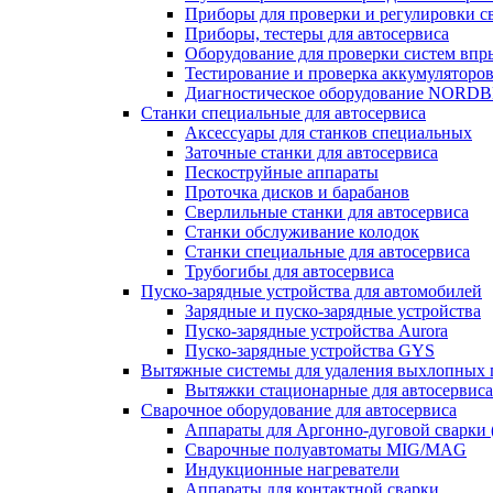
Приборы для проверки и регулировки с
Приборы, тестеры для автосервиса
Оборудование для проверки систем впр
Тестирование и проверка аккумуляторо
Диагностическое оборудование NORD
Станки специальные для автосервиса
Аксессуары для станков специальных
Заточные станки для автосервиса
Пескоструйные аппараты
Проточка дисков и барабанов
Сверлильные станки для автосервиса
Станки обслуживание колодок
Станки специальные для автосервиса
Трубогибы для автосервиса
Пуско-зарядные устройства для автомобилей
Зарядные и пуско-зарядные устройства
Пуско-зарядные устройства Aurora
Пуско-зарядные устройства GYS
Вытяжные системы для удаления выхлопных 
Вытяжки стационарные для автосервиса
Сварочное оборудование для автосервиса
Аппараты для Аргонно-дуговой сварки 
Сварочные полуавтоматы MIG/MAG
Индукционные нагреватели
Аппараты для контактной сварки