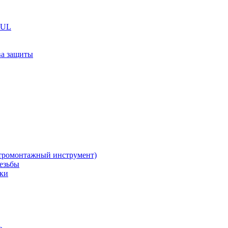
TUL
ва защиты
тромонтажный инструмент)
резьбы
жки