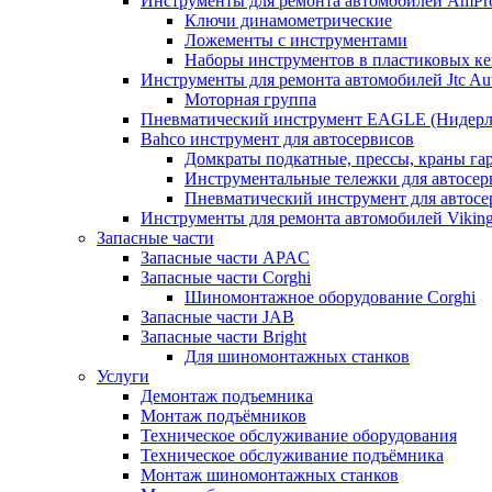
Инструменты для ремонта автомобилей AmPr
Ключи динамометрические
Ложементы с инструментами
Наборы инструментов в пластиковых ке
Инструменты для ремонта автомобилей Jtc Aut
Моторная группа
Пневматический инструмент EAGLE (Нидерл
Bahco инструмент для автосервисов
Домкраты подкатные, прессы, краны г
Инструментальные тележки для автосер
Пневматический инструмент для автосе
Инструменты для ремонта автомобилей Viking 
Запасные части
Запасные части APAC
Запасные части Corghi
Шиномонтажное оборудование Corghi
Запасные части JAB
Запасные части Bright
Для шиномонтажных станков
Услуги
Демонтаж подъемника
Монтаж подъёмников
Техническое обслуживание оборудования
Техническое обслуживание подъёмника
Монтаж шиномонтажных станков