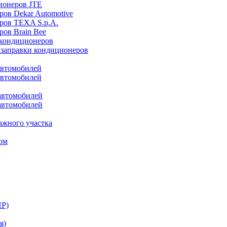
ионеров JTE
ров Dekar Automotive
ров TEXA S.p.A.
ров Brain Bee
 кондиционеров
 заправки кондиционеров
автомобилей
автомобилей
автомобилей
автомобилей
ажного участка
ом
НР)
я)