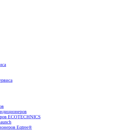
иса
ервиса
ов
ондиционеров
неров ECOTECHNICS
Launch
ионеров Eqtree®