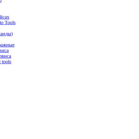
o
йсах
o Tools
анды)
аражные
виса
рвиса
tools