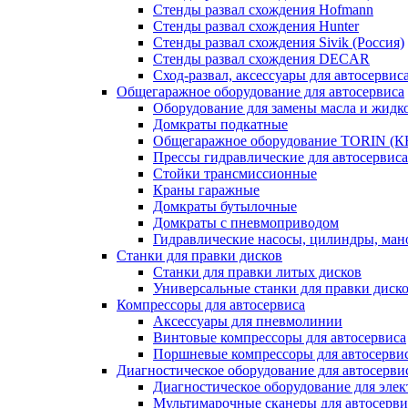
Стенды развал схождения Hofmann
Стенды развал схождения Hunter
Стенды развал схождения Sivik (Россия)
Стенды развал схождения DECAR
Сход-развал, аксессуары для автосервис
Общегаражное оборудование для автосервиса
Оборудование для замены масла и жидк
Домкраты подкатные
Общегаражное оборудование TORIN (К
Прессы гидравлические для автосервиса
Стойки трансмиссионные
Краны гаражные
Домкраты бутылочные
Домкраты с пневмоприводом
Гидравлические насосы, цилиндры, ма
Станки для правки дисков
Станки для правки литых дисков
Универсальные станки для правки диск
Компрессоры для автосервиса
Аксессуары для пневмолинии
Винтовые компрессоры для автосервиса
Поршневые компрессоры для автосерви
Диагностическое оборудование для автосерви
Диагностическое оборудование для эле
Мультимарочные сканеры для автосерви