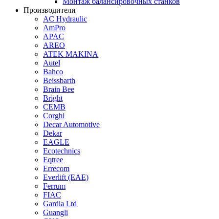
Монтаж балансировочных станков
Производители
AC Hydraulic
AmPro
APAC
AREO
ATEK MAKINA
Autel
Bahco
Beissbarth
Brain Bee
Bright
CEMB
Corghi
Decar Automotive
Dekar
EAGLE
Ecotechnics
Eqtree
Errecom
Everlift (EAE)
Ferrum
FIAC
Gardia Ltd
Guangli