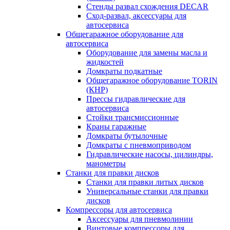
Стенды развал схождения DECAR
Сход-развал, аксессуары для
автосервиса
Общегаражное оборудование для
автосервиса
Оборудование для замены масла и
жидкостей
Домкраты подкатные
Общегаражное оборудование TORIN
(КНР)
Прессы гидравлические для
автосервиса
Стойки трансмиссионные
Краны гаражные
Домкраты бутылочные
Домкраты с пневмоприводом
Гидравлические насосы, цилиндры,
манометры
Станки для правки дисков
Станки для правки литых дисков
Универсальные станки для правки
дисков
Компрессоры для автосервиса
Аксессуары для пневмолинии
Винтовые компрессоры для