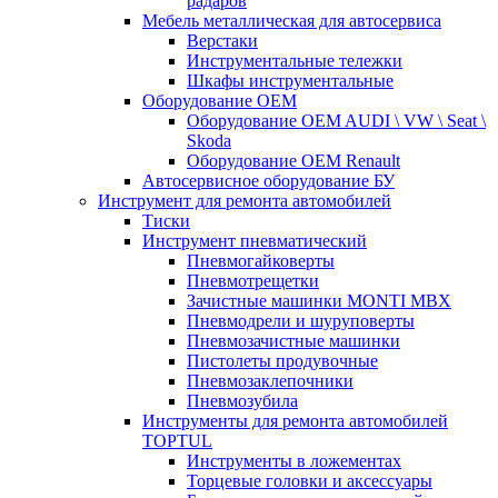
радаров
Мебель металлическая для автосервиса
Верстаки
Инструментальные тележки
Шкафы инструментальные
Оборудование OEM
Оборудование OEM AUDI \ VW \ Seat \
Skoda
Оборудование OEM Renault
Автосервисное оборудование БУ
Инструмент для ремонта автомобилей
Тиски
Инструмент пневматический
Пневмогайковерты
Пневмотрещетки
Зачистные машинки MONTI MBX
Пневмодрели и шуруповерты
Пневмозачистные машинки
Пистолеты продувочные
Пневмозаклепочники
Пневмозубила
Инструменты для ремонта автомобилей
TOPTUL
Инструменты в ложементах
Торцевые головки и аксессуары