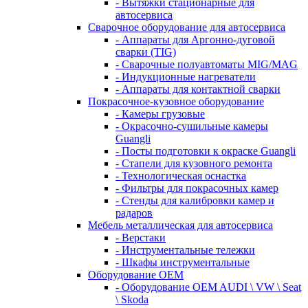
- Вытяжки стационарные для
автосервиса
Сварочное оборудование для автосервиса
- Аппараты для Аргонно-дуговой
сварки (TIG)
- Сварочные полуавтоматы MIG/MAG
- Индукционные нагреватели
- Аппараты для контактной сварки
Покрасочное-кузовное оборудование
- Камеры грузовые
- Окрасочно-сушильные камеры
Guangli
- Посты подготовки к окраске Guangli
- Стапели для кузовного ремонта
- Технологическая оснастка
- Фильтры для покрасочных камер
- Стенды для калибровки камер и
радаров
Мебель металлическая для автосервиса
- Верстаки
- Инструментальные тележки
- Шкафы инструментальные
Оборудование OEM
- Оборудование OEM AUDI \ VW \ Seat
\ Skoda