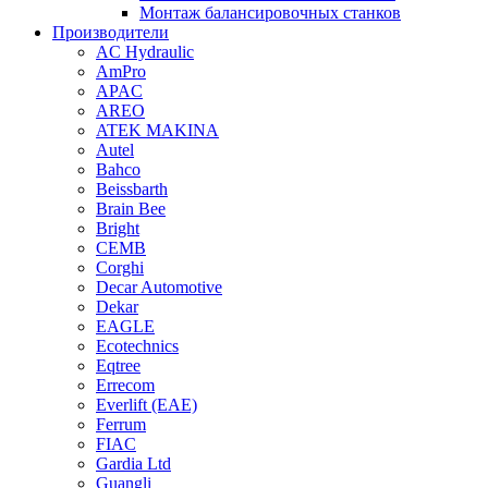
Монтаж балансировочных станков
Производители
AC Hydraulic
AmPro
APAC
AREO
ATEK MAKINA
Autel
Bahco
Beissbarth
Brain Bee
Bright
CEMB
Corghi
Decar Automotive
Dekar
EAGLE
Ecotechnics
Eqtree
Errecom
Everlift (EAE)
Ferrum
FIAC
Gardia Ltd
Guangli