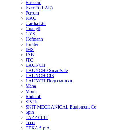
Errecom
Everlift (EAE)
Ferrum
FIAC
Gardia Ltd
Guangli
GYS
Hofmann
Hunter
IMS
JAB
JTC
LAUNCH
LAUNCH / SmartSafe
LAUNCH CIS
LAUNCH Подъемники
Maha
Monti
Rodcraft
SIVIK
SNIT MECHANICAL Equipment Co
Spin
TAZZETTI
Teco
TEXA S.p.A.