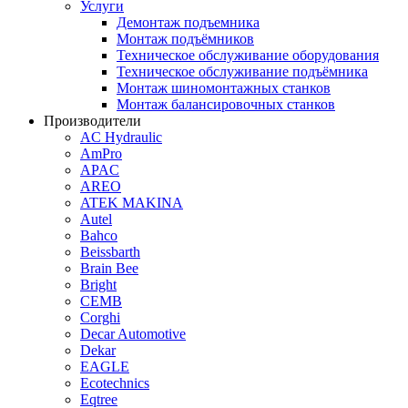
Услуги
Демонтаж подъемника
Монтаж подъёмников
Техническое обслуживание оборудования
Техническое обслуживание подъёмника
Монтаж шиномонтажных станков
Монтаж балансировочных станков
Производители
AC Hydraulic
AmPro
APAC
AREO
ATEK MAKINA
Autel
Bahco
Beissbarth
Brain Bee
Bright
CEMB
Corghi
Decar Automotive
Dekar
EAGLE
Ecotechnics
Eqtree