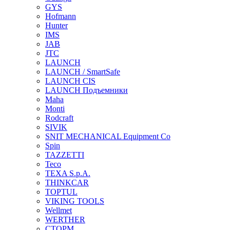
GYS
Hofmann
Hunter
IMS
JAB
JTC
LAUNCH
LAUNCH / SmartSafe
LAUNCH CIS
LAUNCH Подъемники
Maha
Monti
Rodcraft
SIVIK
SNIT MECHANICAL Equipment Co
Spin
TAZZETTI
Teco
TEXA S.p.A.
THINKCAR
TOPTUL
VIKING TOOLS
Wellmet
WERTHER
СТОРМ