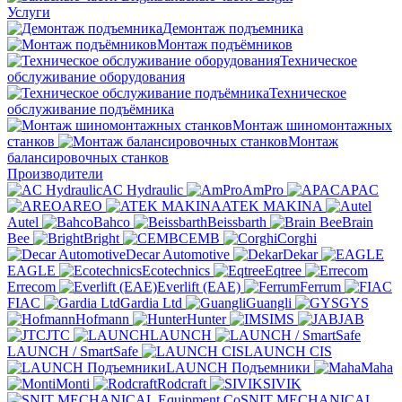
Услуги
Демонтаж подъемника
Монтаж подъёмников
Техническое
обслуживание оборудования
Техническое
обслуживание подъёмника
Монтаж шиномонтажных
станков
Монтаж
балансировочных станков
Производители
AC Hydraulic
AmPro
APAC
AREO
ATEK MAKINA
Autel
Bahco
Beissbarth
Brain
Bee
Bright
CEMB
Corghi
Decar Automotive
Dekar
EAGLE
Ecotechnics
Eqtree
Errecom
Everlift (EAE)
Ferrum
FIAC
Gardia Ltd
Guangli
GYS
Hofmann
Hunter
IMS
JAB
JTC
LAUNCH
LAUNCH / SmartSafe
LAUNCH CIS
LAUNCH Подъемники
Maha
Monti
Rodcraft
SIVIK
SNIT MECHANICAL