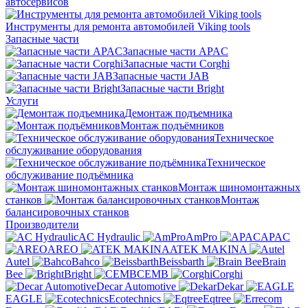
автосервисов
Инструменты для ремонта автомобилей Viking tools
Запасные части
Запасные части APAC
Запасные части Corghi
Запасные части JAB
Запасные части Bright
Услуги
Демонтаж подъемника
Монтаж подъёмников
Техническое
обслуживание оборудования
Техническое
обслуживание подъёмника
Монтаж шиномонтажных
станков
Монтаж
балансировочных станков
Производители
AC Hydraulic
AmPro
APAC
AREO
ATEK MAKINA
Autel
Bahco
Beissbarth
Brain
Bee
Bright
CEMB
Corghi
Decar Automotive
Dekar
EAGLE
Ecotechnics
Eqtree