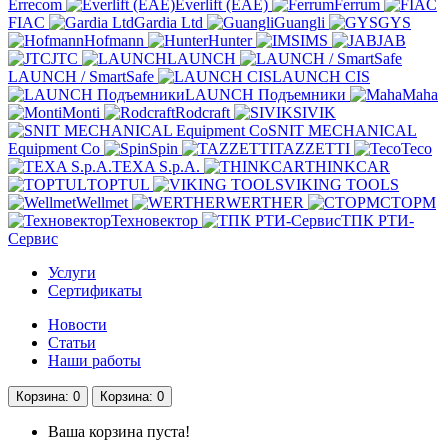
Errecom
Everlift (EAE)
Ferrum
FIAC
Gardia Ltd
Guangli
GYS
Hofmann
Hunter
IMS
JAB
JTC
LAUNCH
LAUNCH / SmartSafe
LAUNCH CIS
LAUNCH Подъемники
Maha
Monti
Rodcraft
SIVIK
SNIT MECHANICAL
Equipment Co
Spin
TAZZETTI
Teco
TEXA S.p.A.
THINKCAR
TOPTUL
VIKING TOOLS
Wellmet
WERTHER
СТОРМ
Техновектор
ТПК РТИ-
Сервис
Услуги
Сертификаты
Новости
Статьи
Наши работы
Корзина
: 0
Корзина
: 0
Ваша корзина пуста!