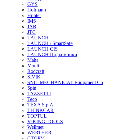
GYS
Hofmann
Hunter
IMS
JAB
JTC
LAUNCH
LAUNCH / SmartSafe
LAUNCH CIS
LAUNCH Подъемники
Maha
Monti
Rodcraft
SIVIK
SNIT MECHANICAL Equipment Co
Spin
TAZZETTI
Teco
TEXA S.p.A.
THINKCAR
TOPTUL
VIKING TOOLS
Wellmet
WERTHER
СТОРМ