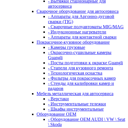
- Вытяжки стационарные для
автосервиса
Сварочное оборудование для автосервиса
- Аппараты для Аргонно-дуговой
сварки (TIG)
- Сварочные полуавтоматы MIG/MAG
- Индукционные нагреватели
- Аппараты для контактной сварки
Покрасочное-кузовное оборудование
- Камеры грузовые
- Окрасочно-сушильные камеры
Guangli
- Посты подготовки к окраске Guangli
- Стапели для кузовного ремонта
- Технологическая оснастка
- Фильтры для покрасочных камер
- Стенды для калибровки камер и
радаров
Мебель металлическая для автосервиса
- Верстаки
- Инструментальные тележки
- Шкафы инструментальные
Оборудование OEM
- Оборудование OEM AUDI \ VW \ Seat
\ Skoda