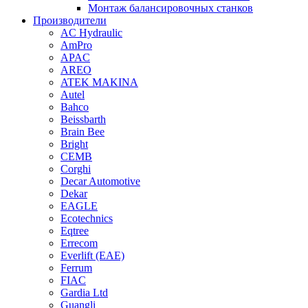
Монтаж балансировочных станков
Производители
AC Hydraulic
AmPro
APAC
AREO
ATEK MAKINA
Autel
Bahco
Beissbarth
Brain Bee
Bright
CEMB
Corghi
Decar Automotive
Dekar
EAGLE
Ecotechnics
Eqtree
Errecom
Everlift (EAE)
Ferrum
FIAC
Gardia Ltd
Guangli