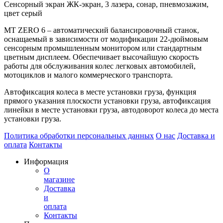
Cенсорный экран ЖК-экран, 3 лазера, сонар, пневмозажим,
цвет серый
MT ZERO 6 – автоматический балансировочный станок,
оснащаемый в зависимости от модификации 22-дюймовым
сенсорным промышленным монитором или стандартным
цветным дисплеем. Обеспечивает высочайшую скорость
работы для обслуживания колес легковых автомобилей,
мотоциклов и малого коммерческого транспорта.
Автофиксация колеса в месте установки груза, функция
прямого указания плоскости установки груза, автофиксация
линейки в месте установки груза, автодоворот колеса до места
установки груза.
Политика обработки персональных данных
О нас
Доставка и
оплата
Контакты
Информация
О
магазине
Доставка
и
оплата
Контакты