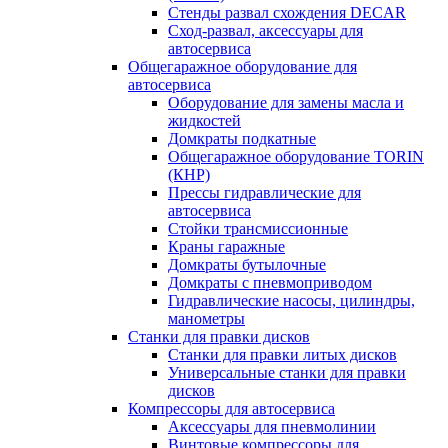
Стенды развал схождения DECAR
Сход-развал, аксессуары для
автосервиса
Общегаражное оборудование для
автосервиса
Оборудование для замены масла и
жидкостей
Домкраты подкатные
Общегаражное оборудование TORIN
(КНР)
Прессы гидравлические для
автосервиса
Стойки трансмиссионные
Краны гаражные
Домкраты бутылочные
Домкраты с пневмоприводом
Гидравлические насосы, цилиндры,
манометры
Станки для правки дисков
Станки для правки литых дисков
Универсальные станки для правки
дисков
Компрессоры для автосервиса
Аксессуары для пневмолинии
Винтовые компрессоры для