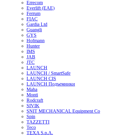
Errecom
Everlift (EAE)
Ferrum
FIAC
Gardia Ltd
Guangli
GYS
Hofmann
Hunter
IMS
JAB
JTC
LAUNCH
LAUNCH / SmartSafe
LAUNCH CIS
LAUNCH Подъемники
Maha
Monti
Rodcraft
SIVIK
SNIT MECHANICAL Equipment Co
Spin
TAZZETTI
Teco
TEXA S.p.A.