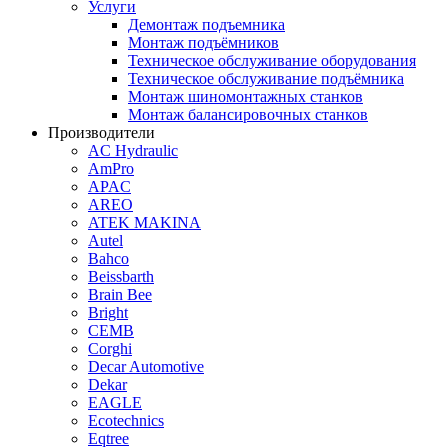
Услуги
Демонтаж подъемника
Монтаж подъёмников
Техническое обслуживание оборудования
Техническое обслуживание подъёмника
Монтаж шиномонтажных станков
Монтаж балансировочных станков
Производители
AC Hydraulic
AmPro
APAC
AREO
ATEK MAKINA
Autel
Bahco
Beissbarth
Brain Bee
Bright
CEMB
Corghi
Decar Automotive
Dekar
EAGLE
Ecotechnics
Eqtree