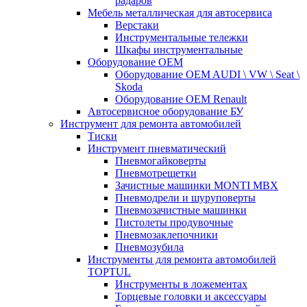
радаров
Мебель металлическая для автосервиса
Верстаки
Инструментальные тележки
Шкафы инструментальные
Оборудование OEM
Оборудование OEM AUDI \ VW \ Seat \
Skoda
Оборудование OEM Renault
Автосервисное оборудование БУ
Инструмент для ремонта автомобилей
Тиски
Инструмент пневматический
Пневмогайковерты
Пневмотрещетки
Зачистные машинки MONTI MBX
Пневмодрели и шуруповерты
Пневмозачистные машинки
Пистолеты продувочные
Пневмозаклепочники
Пневмозубила
Инструменты для ремонта автомобилей
TOPTUL
Инструменты в ложементах
Торцевые головки и аксессуары