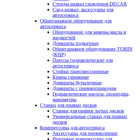
Стенды развал схождения DECAR
Сход-развал, аксессуары для
автосервиса
Общегаражное оборудование для
автосервиса
Оборудование для замены масла и
жидкостей
Домкраты подкатные
Общегаражное оборудование TORIN
(КНР)
Прессы гидравлические для
автосервиса
Стойки трансмиссионные
Краны гаражные
Домкраты бутылочные
Домкраты с пневмоприводом
Гидравлические насосы, цилиндры,
манометры
Станки для правки дисков
Станки для правки литых дисков
Универсальные станки для правки
дисков
Компрессоры для автосервиса
Аксессуары для пневмолинии
Винтовые компрессоры для