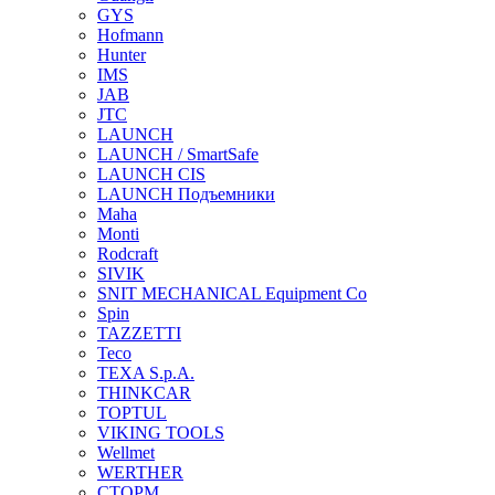
GYS
Hofmann
Hunter
IMS
JAB
JTC
LAUNCH
LAUNCH / SmartSafe
LAUNCH CIS
LAUNCH Подъемники
Maha
Monti
Rodcraft
SIVIK
SNIT MECHANICAL Equipment Co
Spin
TAZZETTI
Teco
TEXA S.p.A.
THINKCAR
TOPTUL
VIKING TOOLS
Wellmet
WERTHER
СТОРМ