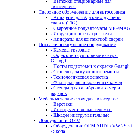
- Вытяжки стационарные для
автосервиса
Сварочное оборудование для автосервиса
- Аппараты для Аргонно-дуговой
сварки (TIG)
- Сварочные полуавтоматы MIG/MAG
- Индукционные нагреватели
- Аппараты для контактной сварки
Покрасочное-кузовное оборудование
- Камеры грузовые
- Окрасочно-сушильные камеры
Guangli
- Посты подготовки к окраске Guangli
- Стапели для кузовного ремонта
- Технологическая оснастка
- Фильтры для покрасочных камер
- Стенды для калибровки камер и
радаров
Мебель металлическая для автосервиса
- Верстаки
- Инструментальные тележки
- Шкафы инструментальные
Оборудование OEM
- Оборудование OEM AUDI \ VW \ Seat
\ Skoda