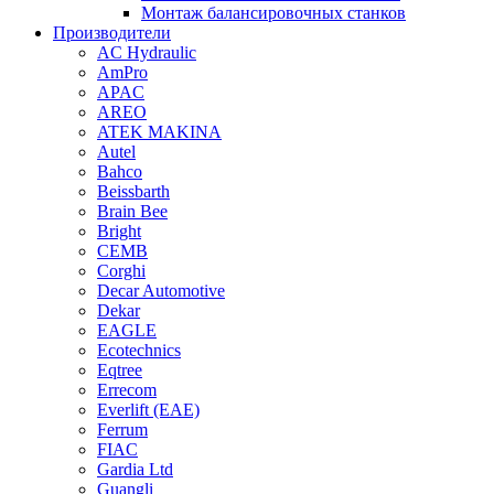
Монтаж балансировочных станков
Производители
AC Hydraulic
AmPro
APAC
AREO
ATEK MAKINA
Autel
Bahco
Beissbarth
Brain Bee
Bright
CEMB
Corghi
Decar Automotive
Dekar
EAGLE
Ecotechnics
Eqtree
Errecom
Everlift (EAE)
Ferrum
FIAC
Gardia Ltd
Guangli