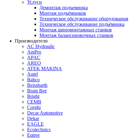
Услуги
Демонтаж подъемника
Монтаж подъёмников
Техническое обслуживание оборудования
Техническое обслуживание подъёмника
Монтаж шиномонтажных станков
Монтаж балансировочных станков
Производители
AC Hydraulic
AmPro
APAC
AREO
ATEK MAKINA
Autel
Bahco
Beissbarth
Brain Bee
Bright
CEMB
Corghi
Decar Automotive
Dekar
EAGLE
Ecotechnics
Eqtree