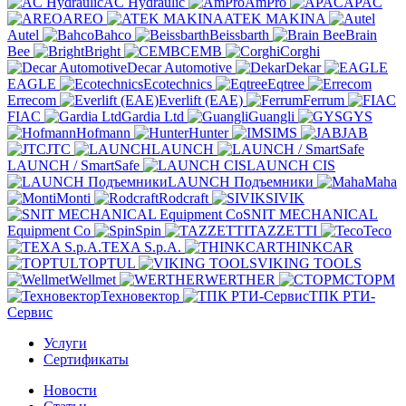
AC Hydraulic
AmPro
APAC
AREO
ATEK MAKINA
Autel
Bahco
Beissbarth
Brain
Bee
Bright
CEMB
Corghi
Decar Automotive
Dekar
EAGLE
Ecotechnics
Eqtree
Errecom
Everlift (EAE)
Ferrum
FIAC
Gardia Ltd
Guangli
GYS
Hofmann
Hunter
IMS
JAB
JTC
LAUNCH
LAUNCH / SmartSafe
LAUNCH CIS
LAUNCH Подъемники
Maha
Monti
Rodcraft
SIVIK
SNIT MECHANICAL
Equipment Co
Spin
TAZZETTI
Teco
TEXA S.p.A.
THINKCAR
TOPTUL
VIKING TOOLS
Wellmet
WERTHER
СТОРМ
Техновектор
ТПК РТИ-
Сервис
Услуги
Сертификаты
Новости