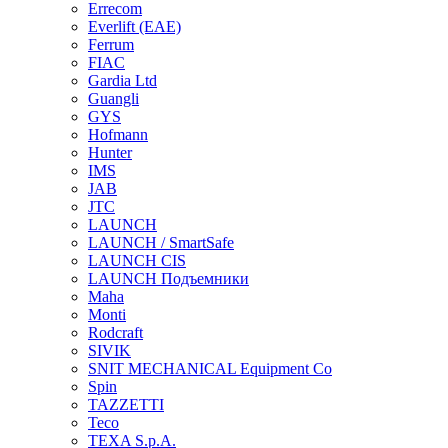
Errecom
Everlift (EAE)
Ferrum
FIAC
Gardia Ltd
Guangli
GYS
Hofmann
Hunter
IMS
JAB
JTC
LAUNCH
LAUNCH / SmartSafe
LAUNCH CIS
LAUNCH Подъемники
Maha
Monti
Rodcraft
SIVIK
SNIT MECHANICAL Equipment Co
Spin
TAZZETTI
Teco
TEXA S.p.A.