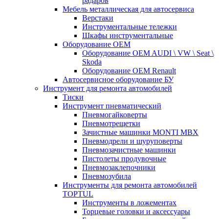
радаров
Мебель металлическая для автосервиса
Верстаки
Инструментальные тележки
Шкафы инструментальные
Оборудование OEM
Оборудование OEM AUDI \ VW \ Seat \
Skoda
Оборудование OEM Renault
Автосервисное оборудование БУ
Инструмент для ремонта автомобилей
Тиски
Инструмент пневматический
Пневмогайковерты
Пневмотрещетки
Зачистные машинки MONTI MBX
Пневмодрели и шуруповерты
Пневмозачистные машинки
Пистолеты продувочные
Пневмозаклепочники
Пневмозубила
Инструменты для ремонта автомобилей
TOPTUL
Инструменты в ложементах
Торцевые головки и аксессуары