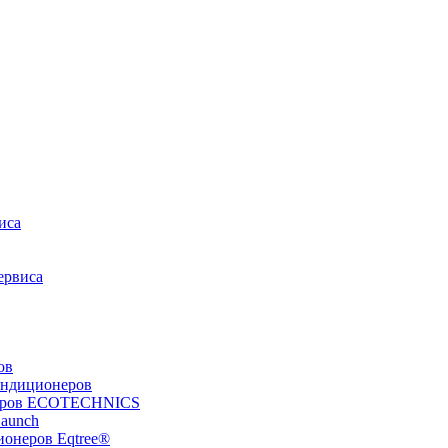
иса
ервиса
ов
ондиционеров
неров ECOTECHNICS
Launch
ионеров Eqtree®