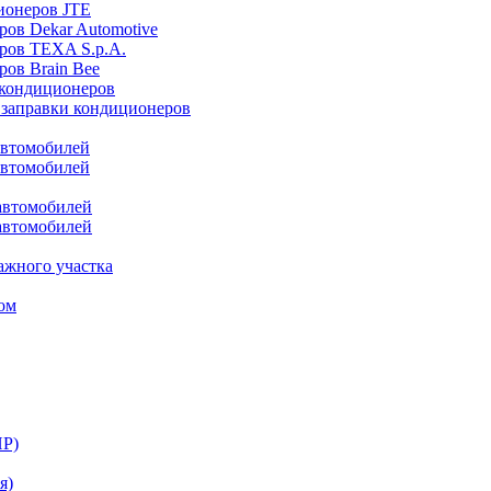
ионеров JTE
ров Dekar Automotive
ров TEXA S.p.A.
ров Brain Bee
 кондиционеров
 заправки кондиционеров
автомобилей
автомобилей
автомобилей
автомобилей
ажного участка
ом
НР)
я)