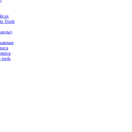
o
йсах
o Tools
анды)
аражные
виса
рвиса
tools