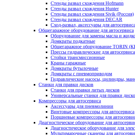
Стенды развал схождения Hofmann
Стенды развал схождения Hunter
Стенды развал схождения Sivik (Россия)
Стенды развал схождения DECAR
Сход-развал, аксессуары для автосервис
Общегаражное оборудование для автосервиса
Оборудование для замены масла и жидк
Домкраты подкатные
Общегаражное оборудование TORIN (К
Прессы гидравлические для автосервиса
Стойки трансмиссионные
Краны гаражные
Домкраты бутылочные
Домкраты с пневмоприводом
Гидравлические насосы, цилиндры, ма
Станки для правки дисков
Станки для правки литых дисков
Универсальные станки для правки диск
Компрессоры для автосервиса
Аксессуары для пневмолинии
Винтовые компрессоры для автосервиса
Поршневые компрессоры для автосерви
Диагностическое оборудование для автосерви
Диагностическое оборудование для эле
Мультимарочные сканеры для автосерви