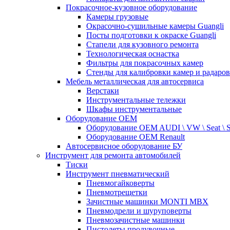
Покрасочное-кузовное оборудование
Камеры грузовые
Окрасочно-сушильные камеры Guangli
Посты подготовки к окраске Guangli
Стапели для кузовного ремонта
Технологическая оснастка
Фильтры для покрасочных камер
Стенды для калибровки камер и радаров
Мебель металлическая для автосервиса
Верстаки
Инструментальные тележки
Шкафы инструментальные
Оборудование OEM
Оборудование OEM AUDI \ VW \ Seat \ 
Оборудование OEM Renault
Автосервисное оборудование БУ
Инструмент для ремонта автомобилей
Тиски
Инструмент пневматический
Пневмогайковерты
Пневмотрещетки
Зачистные машинки MONTI MBX
Пневмодрели и шуруповерты
Пневмозачистные машинки
Пистолеты продувочные