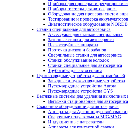
Приборы для проверки и регулировки с
Приборы, тестеры для автосервиса
Оборудование для проверки систем впр
Тестирование и проверка аккумуляторо
Диагностическое оборудование NORD
Станки специальные для автосервиса
Аксессуары для станков специальных
Заточные станки для автосервиса
Пескоструйные аппараты
Проточка дисков и барабанов
Сверлильные станки для автосервиса
Станки обслуживание колодок
Станки специальные для автосервиса
Трубогибы для автосервиса
Пуско-зарядные устройства для автомобилей
Зарядные и пуско-зарядные устройства
Пуско-зарядные устройства Aurora
Пуско-зарядные устройства GYS
Вытяжные системы для удаления выхлопных 
Вытяжки стационарные для автосервиса
Сварочное оборудование для автосервиса
Аппараты для Аргонно-дуговой сварки 
Сварочные полуавтоматы MIG/MAG
Индукционные нагреватели
Аппараты для контактной сварки