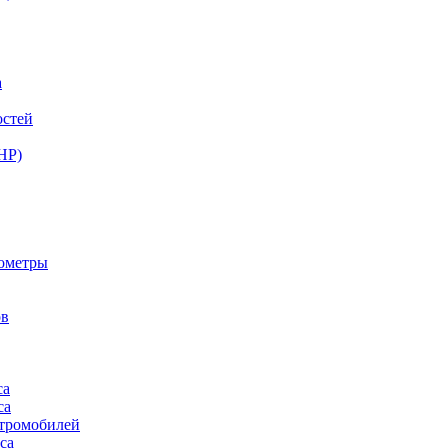
а
остей
НР)
нометры
ов
са
са
ктромобилей
са