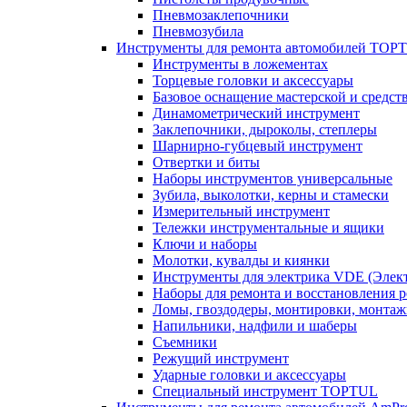
Пневмозаклепочники
Пневмозубила
Инструменты для ремонта автомобилей TOP
Инструменты в ложементах
Торцевые головки и аксессуары
Базовое оснащение мастерской и средст
Динамометрический инструмент
Заклепочники, дыроколы, степлеры
Шарнирно-губцевый инструмент
Отвертки и биты
Наборы инструментов универсальные
Зубила, выколотки, керны и стамески
Измерительный инструмент
Тележки инструментальные и ящики
Ключи и наборы
Молотки, кувалды и киянки
Инструменты для электрика VDE (Элек
Наборы для ремонта и восстановления 
Ломы, гвоздодеры, монтировки, монта
Напильники, надфили и шаберы
Съемники
Режущий инструмент
Ударные головки и аксессуары
Специальный инструмент TOPTUL