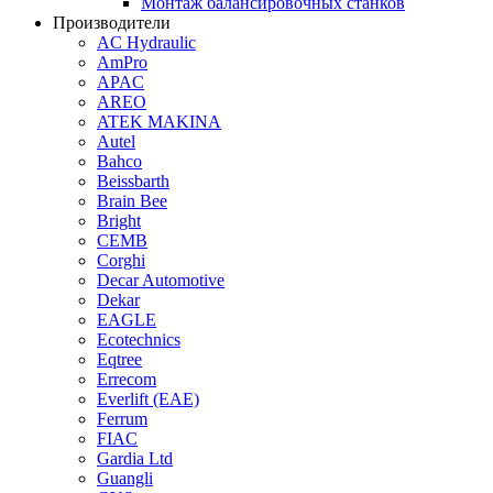
Монтаж балансировочных станков
Производители
AC Hydraulic
AmPro
APAC
AREO
ATEK MAKINA
Autel
Bahco
Beissbarth
Brain Bee
Bright
CEMB
Corghi
Decar Automotive
Dekar
EAGLE
Ecotechnics
Eqtree
Errecom
Everlift (EAE)
Ferrum
FIAC
Gardia Ltd
Guangli