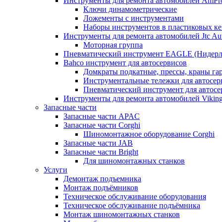
Инструменты для ремонта автомобилей AmPr
Ключи динамометрические
Ложементы с инструментами
Наборы инструментов в пластиковых ке
Инструменты для ремонта автомобилей Jtc Aut
Моторная группа
Пневматический инструмент EAGLE (Нидерл
Bahco инструмент для автосервисов
Домкраты подкатные, прессы, краны г
Инструментальные тележки для автосер
Пневматический инструмент для автосе
Инструменты для ремонта автомобилей Viking 
Запасные части
Запасные части APAC
Запасные части Corghi
Шиномонтажное оборудование Corghi
Запасные части JAB
Запасные части Bright
Для шиномонтажных станков
Услуги
Демонтаж подъемника
Монтаж подъёмников
Техническое обслуживание оборудования
Техническое обслуживание подъёмника
Монтаж шиномонтажных станков