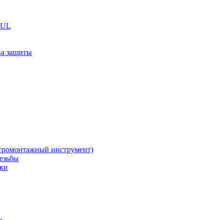
TUL
ва защиты
тромонтажный инструмент)
резьбы
жки