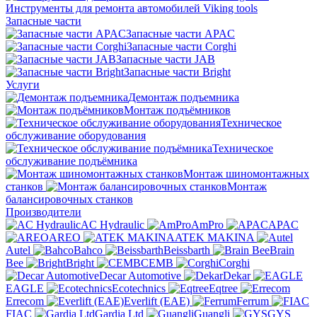
Инструменты для ремонта автомобилей Viking tools
Запасные части
Запасные части APAC
Запасные части Corghi
Запасные части JAB
Запасные части Bright
Услуги
Демонтаж подъемника
Монтаж подъёмников
Техническое
обслуживание оборудования
Техническое
обслуживание подъёмника
Монтаж шиномонтажных
станков
Монтаж
балансировочных станков
Производители
AC Hydraulic
AmPro
APAC
AREO
ATEK MAKINA
Autel
Bahco
Beissbarth
Brain
Bee
Bright
CEMB
Corghi
Decar Automotive
Dekar
EAGLE
Ecotechnics
Eqtree
Errecom
Everlift (EAE)
Ferrum
FIAC
Gardia Ltd
Guangli
GYS