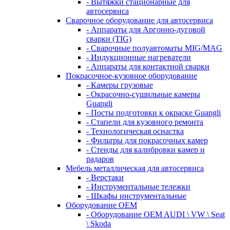
- Вытяжки стационарные для
автосервиса
Сварочное оборудование для автосервиса
- Аппараты для Аргонно-дуговой
сварки (TIG)
- Сварочные полуавтоматы MIG/MAG
- Индукционные нагреватели
- Аппараты для контактной сварки
Покрасочное-кузовное оборудование
- Камеры грузовые
- Окрасочно-сушильные камеры
Guangli
- Посты подготовки к окраске Guangli
- Стапели для кузовного ремонта
- Технологическая оснастка
- Фильтры для покрасочных камер
- Стенды для калибровки камер и
радаров
Мебель металлическая для автосервиса
- Верстаки
- Инструментальные тележки
- Шкафы инструментальные
Оборудование OEM
- Оборудование OEM AUDI \ VW \ Seat
\ Skoda