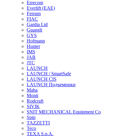
Errecom
Everlift (EAE)
Ferrum
FIAC
Gardia Ltd
Guangli
GYS
Hofmann
Hunter
IMS
JAB
JTC
LAUNCH
LAUNCH / SmartSafe
LAUNCH CIS
LAUNCH Подъемники
Maha
Monti
Rodcraft
SIVIK
SNIT MECHANICAL Equipment Co
Spin
TAZZETTI
Teco
TEXA S.p.A.