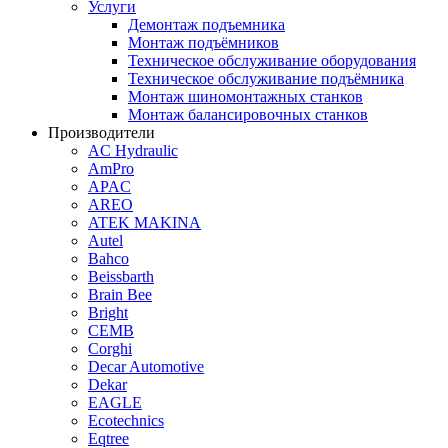
Услуги
Демонтаж подъемника
Монтаж подъёмников
Техническое обслуживание оборудования
Техническое обслуживание подъёмника
Монтаж шиномонтажных станков
Монтаж балансировочных станков
Производители
AC Hydraulic
AmPro
APAC
AREO
ATEK MAKINA
Autel
Bahco
Beissbarth
Brain Bee
Bright
CEMB
Corghi
Decar Automotive
Dekar
EAGLE
Ecotechnics
Eqtree