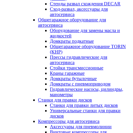
Стенды развал схождения DECAR
Сход-развал, аксессуары для
автосервиса
Общегаражное оборудование для
автосервиса
Оборудование для замены масла и
жидкостей
Домкраты подкатные
Общегаражное оборудование TORIN
(КНР)
Прессы гидравлические для
автосервиса
Стойки трансмиссионные
Краны гаражные
Домкраты бутылочные
Домкраты с пневмоприводом
Гидравлические насосы, цилиндры,
манометры
Станки для правки дисков
Станки для правки литых дисков
Универсальные станки для правки
дисков
Компрессоры для автосервиса
Аксессуары для пневмолинии
Винтовые компрессоры для