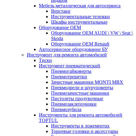
радаров
Мебель металлическая для автосервиса
Верстаки
Инструментальные тележки
Шкафы инструментальные
Оборудование OEM
Оборудование OEM AUDI \ VW \ Seat \
Skoda
Оборудование OEM Renault
Автосервисное оборудование БУ
Инструмент для ремонта автомобилей
Тиски
Инструмент пневматический
Пневмогайковерты
Пневмотрещетки
Зачистные машинки MONTI MBX
Пневмодрели и шуруповерты
Пневмозачистные машинки
Пистолеты продувочные
Пневмозаклепочники
Пневмозубила
Инструменты для ремонта автомобилей
TOPTUL
Инструменты в ложементах
Торцевые головки и аксессуары