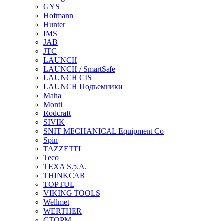
GYS
Hofmann
Hunter
IMS
JAB
JTC
LAUNCH
LAUNCH / SmartSafe
LAUNCH CIS
LAUNCH Подъемники
Maha
Monti
Rodcraft
SIVIK
SNIT MECHANICAL Equipment Co
Spin
TAZZETTI
Teco
TEXA S.p.A.
THINKCAR
TOPTUL
VIKING TOOLS
Wellmet
WERTHER
СТОРМ