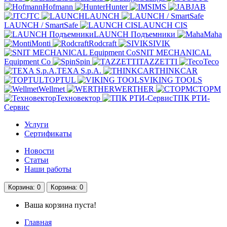
Hofmann
Hunter
IMS
JAB
JTC
LAUNCH
LAUNCH / SmartSafe
LAUNCH CIS
LAUNCH Подъемники
Maha
Monti
Rodcraft
SIVIK
SNIT MECHANICAL
Equipment Co
Spin
TAZZETTI
Teco
TEXA S.p.A.
THINKCAR
TOPTUL
VIKING TOOLS
Wellmet
WERTHER
СТОРМ
Техновектор
ТПК РТИ-
Сервис
Услуги
Сертификаты
Новости
Статьи
Наши работы
Корзина
: 0
Корзина
: 0
Ваша корзина пуста!
Главная