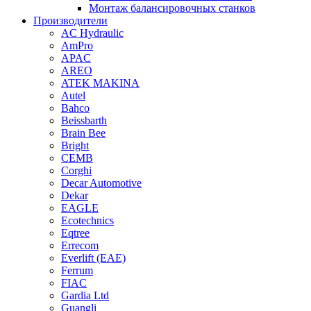
Монтаж балансировочных станков
Производители
AC Hydraulic
AmPro
APAC
AREO
ATEK MAKINA
Autel
Bahco
Beissbarth
Brain Bee
Bright
CEMB
Corghi
Decar Automotive
Dekar
EAGLE
Ecotechnics
Eqtree
Errecom
Everlift (EAE)
Ferrum
FIAC
Gardia Ltd
Guangli