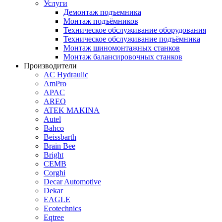
Услуги
Демонтаж подъемника
Монтаж подъёмников
Техническое обслуживание оборудования
Техническое обслуживание подъёмника
Монтаж шиномонтажных станков
Монтаж балансировочных станков
Производители
AC Hydraulic
AmPro
APAC
AREO
ATEK MAKINA
Autel
Bahco
Beissbarth
Brain Bee
Bright
CEMB
Corghi
Decar Automotive
Dekar
EAGLE
Ecotechnics
Eqtree