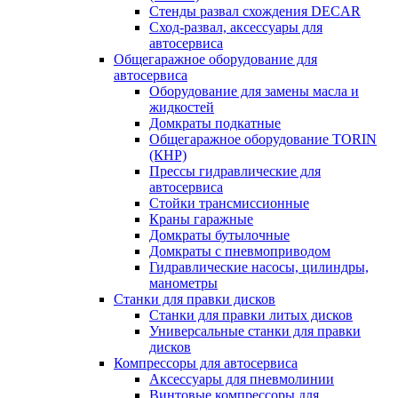
Стенды развал схождения DECAR
Сход-развал, аксессуары для
автосервиса
Общегаражное оборудование для
автосервиса
Оборудование для замены масла и
жидкостей
Домкраты подкатные
Общегаражное оборудование TORIN
(КНР)
Прессы гидравлические для
автосервиса
Стойки трансмиссионные
Краны гаражные
Домкраты бутылочные
Домкраты с пневмоприводом
Гидравлические насосы, цилиндры,
манометры
Станки для правки дисков
Станки для правки литых дисков
Универсальные станки для правки
дисков
Компрессоры для автосервиса
Аксессуары для пневмолинии
Винтовые компрессоры для