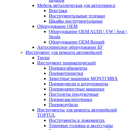
радаров
Мебель металлическая для автосервиса
Верстаки
Инструментальные тележки
Шкафы инструментальные
Оборудование OEM
Оборудование OEM AUDI \ VW \ Seat \
Skoda
Оборудование OEM Renault
Автосервисное оборудование БУ
Инструмент для ремонта автомобилей
Тиски
Инструмент пневматический
Пневмогайковерты
Пневмотрещетки
Зачистные машинки MONTI MBX
Пневмодрели и шуруповерты
Пневмозачистные машинки
Пистолеты продувочные
Пневмозаклепочники
Пневмозубила
Инструменты для ремонта автомобилей
TOPTUL
Инструменты в ложементах
Торцевые головки и аксессуары