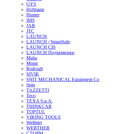
GYS
Hofmann
Hunter
IMS
JAB
JTC
LAUNCH
LAUNCH / SmartSafe
LAUNCH CIS
LAUNCH Подъемники
Maha
Monti
Rodcraft
SIVIK
SNIT MECHANICAL Equipment Co
Spin
TAZZETTI
Teco
TEXA S.p.A.
THINKCAR
TOPTUL
VIKING TOOLS
Wellmet
WERTHER
СТОРМ