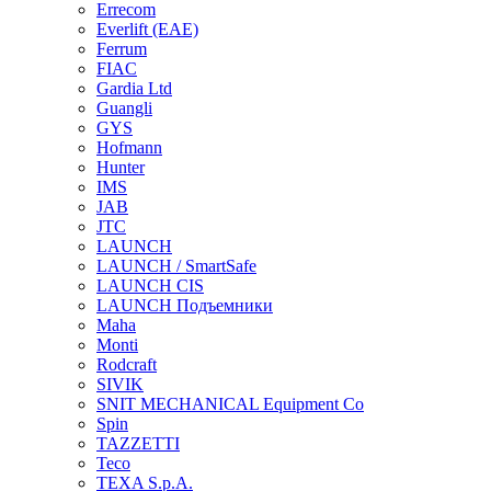
Errecom
Everlift (EAE)
Ferrum
FIAC
Gardia Ltd
Guangli
GYS
Hofmann
Hunter
IMS
JAB
JTC
LAUNCH
LAUNCH / SmartSafe
LAUNCH CIS
LAUNCH Подъемники
Maha
Monti
Rodcraft
SIVIK
SNIT MECHANICAL Equipment Co
Spin
TAZZETTI
Teco
TEXA S.p.A.