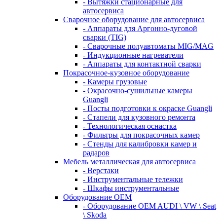
- Вытяжки стационарные для
автосервиса
Сварочное оборудование для автосервиса
- Аппараты для Аргонно-дуговой
сварки (TIG)
- Сварочные полуавтоматы MIG/MAG
- Индукционные нагреватели
- Аппараты для контактной сварки
Покрасочное-кузовное оборудование
- Камеры грузовые
- Окрасочно-сушильные камеры
Guangli
- Посты подготовки к окраске Guangli
- Стапели для кузовного ремонта
- Технологическая оснастка
- Фильтры для покрасочных камер
- Стенды для калибровки камер и
радаров
Мебель металлическая для автосервиса
- Верстаки
- Инструментальные тележки
- Шкафы инструментальные
Оборудование OEM
- Оборудование OEM AUDI \ VW \ Seat
\ Skoda