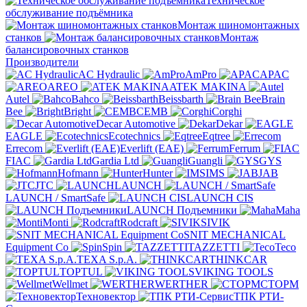
Техническое
обслуживание подъёмника
Монтаж шиномонтажных
станков
Монтаж
балансировочных станков
Производители
AC Hydraulic
AmPro
APAC
AREO
ATEK MAKINA
Autel
Bahco
Beissbarth
Brain
Bee
Bright
CEMB
Corghi
Decar Automotive
Dekar
EAGLE
Ecotechnics
Eqtree
Errecom
Everlift (EAE)
Ferrum
FIAC
Gardia Ltd
Guangli
GYS
Hofmann
Hunter
IMS
JAB
JTC
LAUNCH
LAUNCH / SmartSafe
LAUNCH CIS
LAUNCH Подъемники
Maha
Monti
Rodcraft
SIVIK
SNIT MECHANICAL
Equipment Co
Spin
TAZZETTI
Teco
TEXA S.p.A.
THINKCAR
TOPTUL
VIKING TOOLS
Wellmet
WERTHER
СТОРМ
Техновектор
ТПК РТИ-