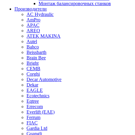
Монтаж балансировочных станков
Производители
AC Hydraulic
AmPro
APAC
AREO
ATEK MAKINA
Autel
Bahco
Beissbarth
Brain Bee
Bright
CEMB
Corghi
Decar Automotive
Dekar
EAGLE
Ecotechnics
Eqtree
Errecom
Everlift (EAE)
Ferrum
FIAC
Gardia Ltd
Guangli