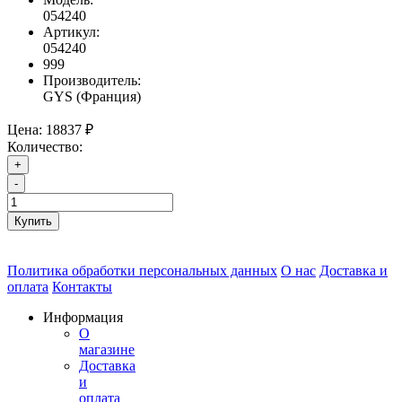
054240
Артикул:
054240
999
Производитель:
GYS (Франция)
Цена:
18837 ₽
Количество:
+
-
Купить
Политика обработки персональных данных
О нас
Доставка и
оплата
Контакты
Информация
О
магазине
Доставка
и
оплата