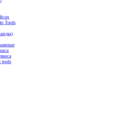
o
йсах
o Tools
анды)
аражные
виса
рвиса
tools