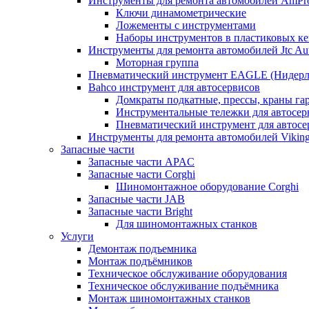
Инструменты для ремонта автомобилей AmPr
Ключи динамометрические
Ложементы с инструментами
Наборы инструментов в пластиковых ке
Инструменты для ремонта автомобилей Jtc Aut
Моторная группа
Пневматический инструмент EAGLE (Нидерл
Bahco инструмент для автосервисов
Домкраты подкатные, прессы, краны г
Инструментальные тележки для автосер
Пневматический инструмент для автосе
Инструменты для ремонта автомобилей Viking 
Запасные части
Запасные части APAC
Запасные части Corghi
Шиномонтажное оборудование Corghi
Запасные части JAB
Запасные части Bright
Для шиномонтажных станков
Услуги
Демонтаж подъемника
Монтаж подъёмников
Техническое обслуживание оборудования
Техническое обслуживание подъёмника
Монтаж шиномонтажных станков