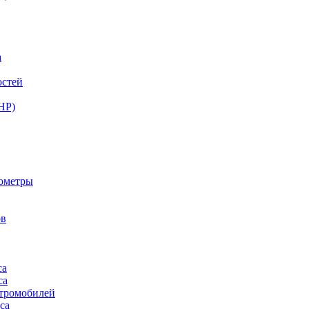
а
остей
НР)
нометры
ов
са
са
ктромобилей
са