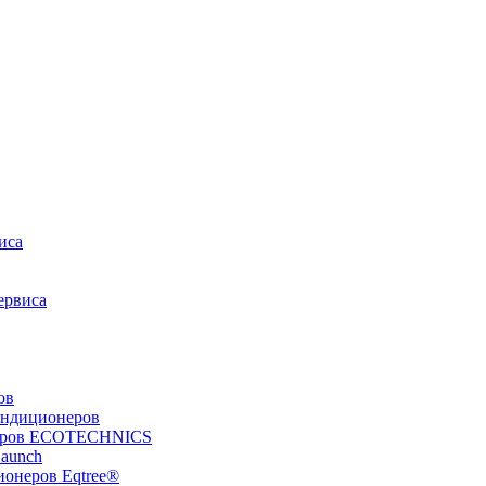
иса
ервиса
ов
ондиционеров
неров ECOTECHNICS
Launch
ионеров Eqtree®