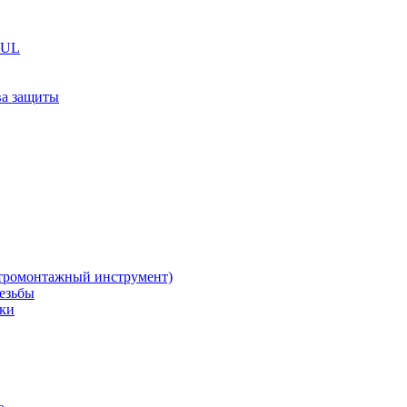
TUL
ва защиты
тромонтажный инструмент)
резьбы
жки