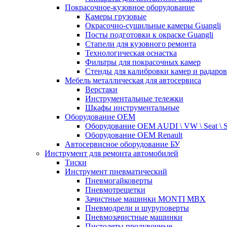
Покрасочное-кузовное оборудование
Камеры грузовые
Окрасочно-сушильные камеры Guangli
Посты подготовки к окраске Guangli
Стапели для кузовного ремонта
Технологическая оснастка
Фильтры для покрасочных камер
Стенды для калибровки камер и радаров
Мебель металлическая для автосервиса
Верстаки
Инструментальные тележки
Шкафы инструментальные
Оборудование OEM
Оборудование OEM AUDI \ VW \ Seat \ 
Оборудование OEM Renault
Автосервисное оборудование БУ
Инструмент для ремонта автомобилей
Тиски
Инструмент пневматический
Пневмогайковерты
Пневмотрещетки
Зачистные машинки MONTI MBX
Пневмодрели и шуруповерты
Пневмозачистные машинки
Пистолеты продувочные