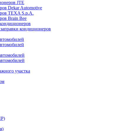
ионеров JTE
ров Dekar Automotive
ров TEXA S.p.A.
ров Brain Bee
 кондиционеров
 заправки кондиционеров
автомобилей
автомобилей
автомобилей
автомобилей
ажного участка
ом
НР)
я)