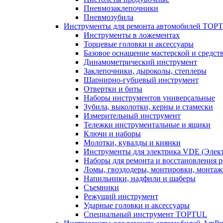
Пневмозаклепочники
Пневмозубила
Инструменты для ремонта автомобилей TOP
Инструменты в ложементах
Торцевые головки и аксессуары
Базовое оснащение мастерской и средст
Динамометрический инструмент
Заклепочники, дыроколы, степлеры
Шарнирно-губцевый инструмент
Отвертки и биты
Наборы инструментов универсальные
Зубила, выколотки, керны и стамески
Измерительный инструмент
Тележки инструментальные и ящики
Ключи и наборы
Молотки, кувалды и киянки
Инструменты для электрика VDE (Элек
Наборы для ремонта и восстановления 
Ломы, гвоздодеры, монтировки, монта
Напильники, надфили и шаберы
Съемники
Режущий инструмент
Ударные головки и аксессуары
Специальный инструмент TOPTUL