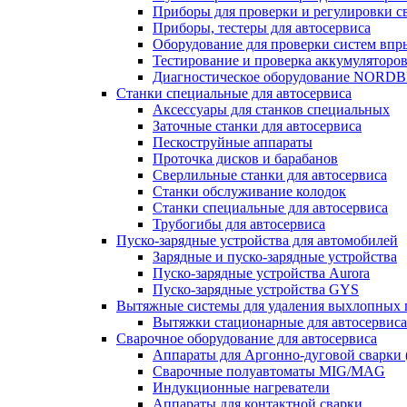
Приборы для проверки и регулировки с
Приборы, тестеры для автосервиса
Оборудование для проверки систем впр
Тестирование и проверка аккумуляторо
Диагностическое оборудование NORD
Станки специальные для автосервиса
Аксессуары для станков специальных
Заточные станки для автосервиса
Пескоструйные аппараты
Проточка дисков и барабанов
Сверлильные станки для автосервиса
Станки обслуживание колодок
Станки специальные для автосервиса
Трубогибы для автосервиса
Пуско-зарядные устройства для автомобилей
Зарядные и пуско-зарядные устройства
Пуско-зарядные устройства Aurora
Пуско-зарядные устройства GYS
Вытяжные системы для удаления выхлопных 
Вытяжки стационарные для автосервиса
Сварочное оборудование для автосервиса
Аппараты для Аргонно-дуговой сварки 
Сварочные полуавтоматы MIG/MAG
Индукционные нагреватели
Аппараты для контактной сварки