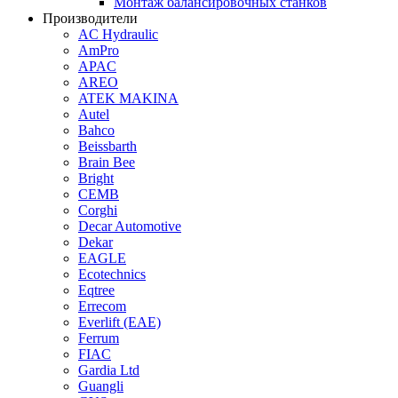
Монтаж балансировочных станков
Производители
AC Hydraulic
AmPro
APAC
AREO
ATEK MAKINA
Autel
Bahco
Beissbarth
Brain Bee
Bright
CEMB
Corghi
Decar Automotive
Dekar
EAGLE
Ecotechnics
Eqtree
Errecom
Everlift (EAE)
Ferrum
FIAC
Gardia Ltd
Guangli