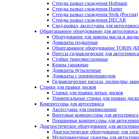
Стенды развал схождения Hofmann
Стенды развал схождения Hunter
Стенды развал схождения Sivik (Россия)
Стенды развал схождения DECAR
Сход-развал, аксессуары для автосервис
Общегаражное оборудование для автосервиса
Оборудование для замены масла и жидк
Домкраты подкатные
Общегаражное оборудование TORIN (К
Прессы гидравлические для автосервиса
Стойки трансмиссионные
Краны гаражные
Домкраты бутылочные
Домкраты с пневмоприводом
Гидравлические насосы, цилиндры, ма
Станки для правки дисков
Станки для правки литых дисков
Универсальные станки для правки диск
Компрессоры для автосервиса
Аксессуары для пневмолинии
Винтовые компрессоры для автосервиса
Поршневые компрессоры для автосерви
Диагностическое оборудование для автосерви
Диагностическое оборудование для эле
Мультимарочные сканеры для автосерви