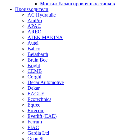
Монтаж балансировочных станков
Производители
AC Hydraulic
AmPro
APAC
AREO
ATEK MAKINA
Autel
Bahco
Beissbarth
Brain Bee
Bright
CEMB
Corghi
Decar Automotive
Dekar
EAGLE
Ecotechnics
Eqtree
Errecom
Everlift (EAE)
Ferrum
FIAC
Gardia Ltd
Guangli