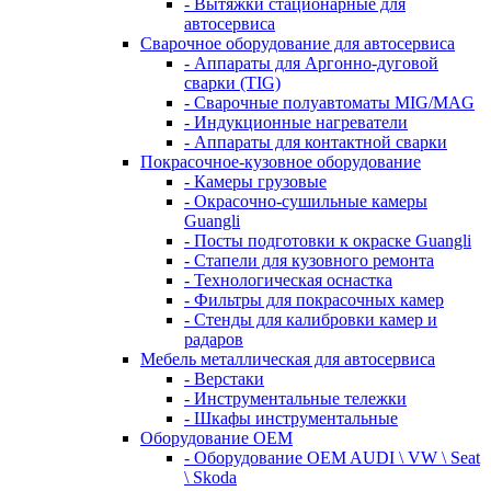
- Вытяжки стационарные для
автосервиса
Сварочное оборудование для автосервиса
- Аппараты для Аргонно-дуговой
сварки (TIG)
- Сварочные полуавтоматы MIG/MAG
- Индукционные нагреватели
- Аппараты для контактной сварки
Покрасочное-кузовное оборудование
- Камеры грузовые
- Окрасочно-сушильные камеры
Guangli
- Посты подготовки к окраске Guangli
- Стапели для кузовного ремонта
- Технологическая оснастка
- Фильтры для покрасочных камер
- Стенды для калибровки камер и
радаров
Мебель металлическая для автосервиса
- Верстаки
- Инструментальные тележки
- Шкафы инструментальные
Оборудование OEM
- Оборудование OEM AUDI \ VW \ Seat
\ Skoda