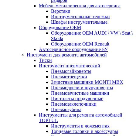
радаров
Мебель металлическая для автосервиса
Верстаки
Инструментальные тележки
Шкафы инструментальные
Оборудование OEM
Оборудование OEM AUDI \ VW \ Seat \
Skoda
Оборудование OEM Renault
Автосервисное оборудование БУ
Инструмент для ремонта автомобилей
Тиски
Инструмент пневматический
Пневмогайковерты
Пневмотрещетки
Зачистные машинки MONTI MBX
Пневмодрели и шуруповерты
Пневмозачистные машинки
Пистолеты продувочные
Пневмозаклепочники
Пневмозубила
Инструменты для ремонта автомобилей
TOPTUL
Инструменты в ложементах
Торцевые головки и аксессуары