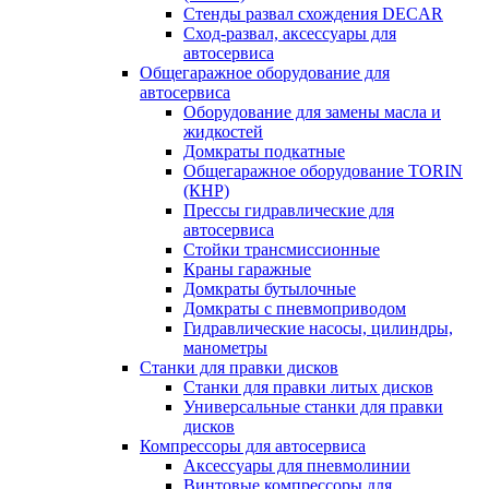
Стенды развал схождения DECAR
Сход-развал, аксессуары для
автосервиса
Общегаражное оборудование для
автосервиса
Оборудование для замены масла и
жидкостей
Домкраты подкатные
Общегаражное оборудование TORIN
(КНР)
Прессы гидравлические для
автосервиса
Стойки трансмиссионные
Краны гаражные
Домкраты бутылочные
Домкраты с пневмоприводом
Гидравлические насосы, цилиндры,
манометры
Станки для правки дисков
Станки для правки литых дисков
Универсальные станки для правки
дисков
Компрессоры для автосервиса
Аксессуары для пневмолинии
Винтовые компрессоры для