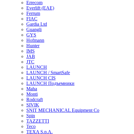
Errecom
Everlift (EAE)
Ferrum
FIAC
Gardia Ltd
Guangli
GYS
Hofmann
Hunter
IMS
JAB
JTC
LAUNCH
LAUNCH / SmartSafe
LAUNCH CIS
LAUNCH Подъемники
Maha
Monti
Rodcraft
SIVIK
SNIT MECHANICAL Equipment Co
Spin
TAZZETTI
Teco
TEXA S.p.A.