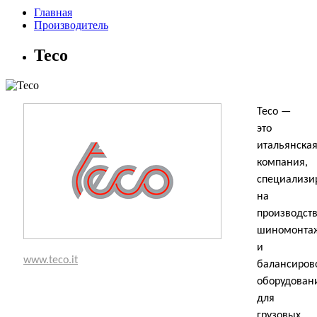
Главная
Производитель
Teco
Teco —
это
итальянска
компания,
специализи
на
производст
шиномонта
и
www.teco.it
балансиров
оборудован
для
грузовых