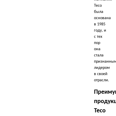
Teco
была
основана
в 1985
году, и
с тех
пор
она
стала
признанны
лидером
в своей
отрасли.
Преиму
продук
Teco