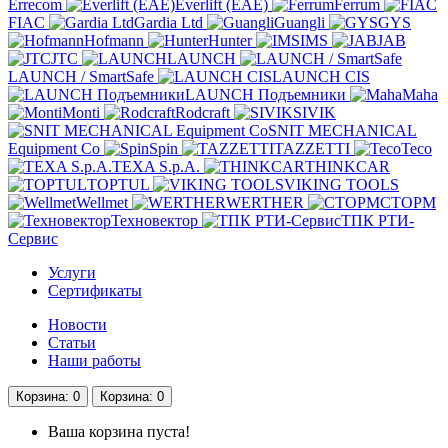
Errecom
Everlift (EAE)
Ferrum
FIAC
Gardia Ltd
Guangli
GYS
Hofmann
Hunter
IMS
JAB
JTC
LAUNCH
LAUNCH / SmartSafe
LAUNCH CIS
LAUNCH Подъемники
Maha
Monti
Rodcraft
SIVIK
SNIT MECHANICAL
Equipment Co
Spin
TAZZETTI
Teco
TEXA S.p.A.
THINKCAR
TOPTUL
VIKING TOOLS
Wellmet
WERTHER
СТОРМ
Техновектор
ТПК РТИ-
Сервис
Услуги
Сертификаты
Новости
Статьи
Наши работы
Корзина
: 0
Корзина
: 0
Ваша корзина пуста!