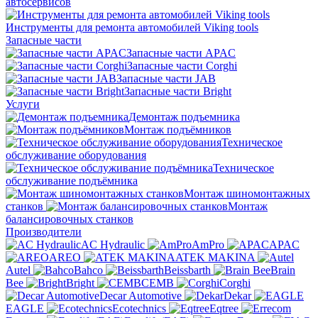
автосервисов
Инструменты для ремонта автомобилей Viking tools
Запасные части
Запасные части APAC
Запасные части Corghi
Запасные части JAB
Запасные части Bright
Услуги
Демонтаж подъемника
Монтаж подъёмников
Техническое
обслуживание оборудования
Техническое
обслуживание подъёмника
Монтаж шиномонтажных
станков
Монтаж
балансировочных станков
Производители
AC Hydraulic
AmPro
APAC
AREO
ATEK MAKINA
Autel
Bahco
Beissbarth
Brain
Bee
Bright
CEMB
Corghi
Decar Automotive
Dekar
EAGLE
Ecotechnics
Eqtree