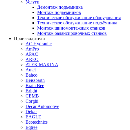
Услуги
Демонтаж подъемника
Монтаж подъёмников
Техническое обслуживание оборудования
Техническое обслуживание подъёмника
Монтаж шиномонтажных станков
Монтаж балансировочных станков
Производители
AC Hydraulic
AmPro
APAC
AREO
ATEK MAKINA
Autel
Bahco
Beissbarth
Brain Bee
Bright
CEMB
Corghi
Decar Automotive
Dekar
EAGLE
Ecotechnics
Eqtree