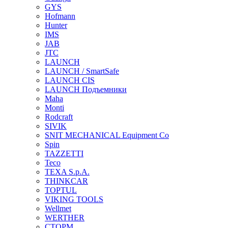
GYS
Hofmann
Hunter
IMS
JAB
JTC
LAUNCH
LAUNCH / SmartSafe
LAUNCH CIS
LAUNCH Подъемники
Maha
Monti
Rodcraft
SIVIK
SNIT MECHANICAL Equipment Co
Spin
TAZZETTI
Teco
TEXA S.p.A.
THINKCAR
TOPTUL
VIKING TOOLS
Wellmet
WERTHER
СТОРМ