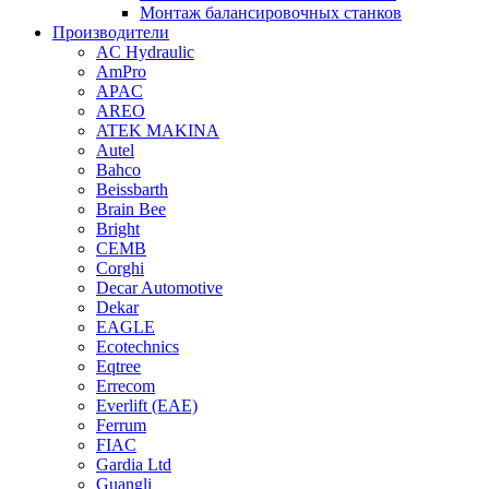
Монтаж балансировочных станков
Производители
AC Hydraulic
AmPro
APAC
AREO
ATEK MAKINA
Autel
Bahco
Beissbarth
Brain Bee
Bright
CEMB
Corghi
Decar Automotive
Dekar
EAGLE
Ecotechnics
Eqtree
Errecom
Everlift (EAE)
Ferrum
FIAC
Gardia Ltd
Guangli