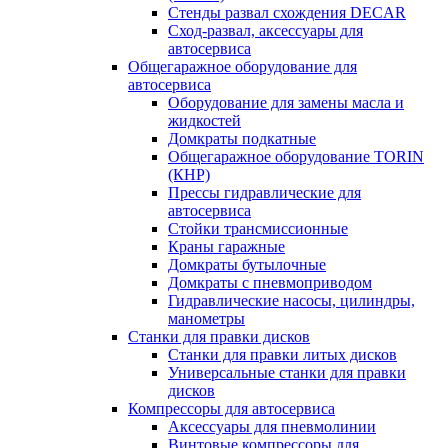
Стенды развал схождения DECAR
Сход-развал, аксессуары для
автосервиса
Общегаражное оборудование для
автосервиса
Оборудование для замены масла и
жидкостей
Домкраты подкатные
Общегаражное оборудование TORIN
(КНР)
Прессы гидравлические для
автосервиса
Стойки трансмиссионные
Краны гаражные
Домкраты бутылочные
Домкраты с пневмоприводом
Гидравлические насосы, цилиндры,
манометры
Станки для правки дисков
Станки для правки литых дисков
Универсальные станки для правки
дисков
Компрессоры для автосервиса
Аксессуары для пневмолинии
Винтовые компрессоры для