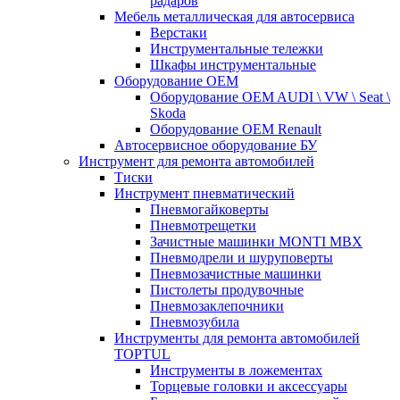
радаров
Мебель металлическая для автосервиса
Верстаки
Инструментальные тележки
Шкафы инструментальные
Оборудование OEM
Оборудование OEM AUDI \ VW \ Seat \
Skoda
Оборудование OEM Renault
Автосервисное оборудование БУ
Инструмент для ремонта автомобилей
Тиски
Инструмент пневматический
Пневмогайковерты
Пневмотрещетки
Зачистные машинки MONTI MBX
Пневмодрели и шуруповерты
Пневмозачистные машинки
Пистолеты продувочные
Пневмозаклепочники
Пневмозубила
Инструменты для ремонта автомобилей
TOPTUL
Инструменты в ложементах
Торцевые головки и аксессуары