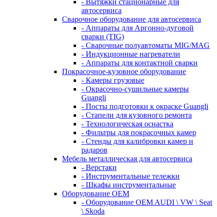
- Вытяжки стационарные для
автосервиса
Сварочное оборудование для автосервиса
- Аппараты для Аргонно-дуговой
сварки (TIG)
- Сварочные полуавтоматы MIG/MAG
- Индукционные нагреватели
- Аппараты для контактной сварки
Покрасочное-кузовное оборудование
- Камеры грузовые
- Окрасочно-сушильные камеры
Guangli
- Посты подготовки к окраске Guangli
- Стапели для кузовного ремонта
- Технологическая оснастка
- Фильтры для покрасочных камер
- Стенды для калибровки камер и
радаров
Мебель металлическая для автосервиса
- Верстаки
- Инструментальные тележки
- Шкафы инструментальные
Оборудование OEM
- Оборудование OEM AUDI \ VW \ Seat
\ Skoda