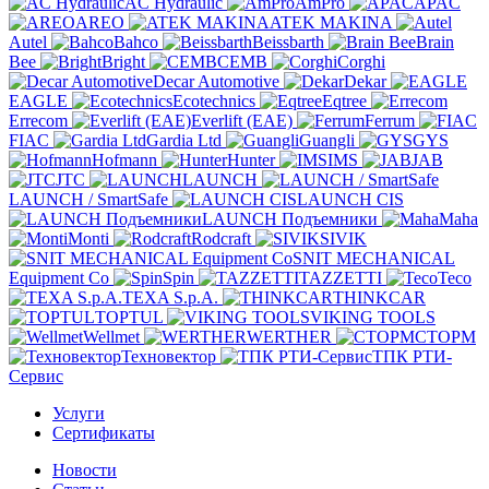
AC Hydraulic
AmPro
APAC
AREO
ATEK MAKINA
Autel
Bahco
Beissbarth
Brain
Bee
Bright
CEMB
Corghi
Decar Automotive
Dekar
EAGLE
Ecotechnics
Eqtree
Errecom
Everlift (EAE)
Ferrum
FIAC
Gardia Ltd
Guangli
GYS
Hofmann
Hunter
IMS
JAB
JTC
LAUNCH
LAUNCH / SmartSafe
LAUNCH CIS
LAUNCH Подъемники
Maha
Monti
Rodcraft
SIVIK
SNIT MECHANICAL
Equipment Co
Spin
TAZZETTI
Teco
TEXA S.p.A.
THINKCAR
TOPTUL
VIKING TOOLS
Wellmet
WERTHER
СТОРМ
Техновектор
ТПК РТИ-
Сервис
Услуги
Сертификаты
Новости