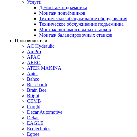
Услуги
Демонтаж подъемника
Монтаж подъёмников
Техническое обслуживание оборудования
Техническое обслуживание подъёмника
Монтаж шиномонтажных станков
Монтаж балансировочных станков
Производители
AC Hydraulic
AmPro
APAC
AREO
ATEK MAKINA
Autel
Bahco
Beissbarth
Brain Bee
Bright
CEMB
Corghi
Decar Automotive
Dekar
EAGLE
Ecotechnics
Eqtree