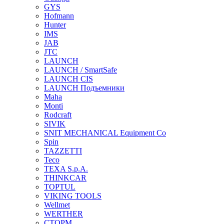
GYS
Hofmann
Hunter
IMS
JAB
JTC
LAUNCH
LAUNCH / SmartSafe
LAUNCH CIS
LAUNCH Подъемники
Maha
Monti
Rodcraft
SIVIK
SNIT MECHANICAL Equipment Co
Spin
TAZZETTI
Teco
TEXA S.p.A.
THINKCAR
TOPTUL
VIKING TOOLS
Wellmet
WERTHER
СТОРМ