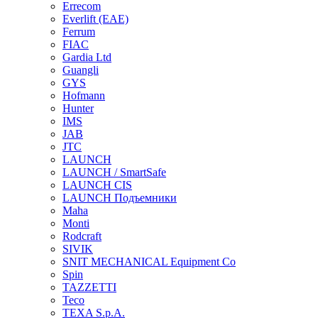
Errecom
Everlift (EAE)
Ferrum
FIAC
Gardia Ltd
Guangli
GYS
Hofmann
Hunter
IMS
JAB
JTC
LAUNCH
LAUNCH / SmartSafe
LAUNCH CIS
LAUNCH Подъемники
Maha
Monti
Rodcraft
SIVIK
SNIT MECHANICAL Equipment Co
Spin
TAZZETTI
Teco
TEXA S.p.A.