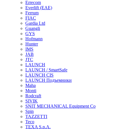
Errecom
Everlift (EAE)
Ferrum
FIAC
Gardia Ltd
Guangli
GYS
Hofmann
Hunter
IMS
JAB
JTC
LAUNCH
LAUNCH / SmartSafe
LAUNCH CIS
LAUNCH Подъемники
Maha
Monti
Rodcraft
SIVIK
SNIT MECHANICAL Equipment Co
Spin
TAZZETTI
Teco
TEXA S.p.A.