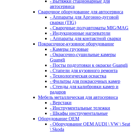
- Вытяжки стационарные для
автосервиса
Сварочное оборудование для автосервиса
- Аппараты для Аргонно-дуговой
сварки (TIG)
- Сварочные полуавтоматы MIG/MAG
- Индукционные нагреватели
- Аппараты для контактной сварки
Покрасочное-кузовное оборудование
- Камеры грузовые
- Окрасочно-сушильные камеры
Guangli
- Посты подготовки к окраске Guangli
- Стапели для кузовного ремонта
- Технологическая оснастка
- Фильтры для покрасочных камер
- Стенды для калибровки камер и
радаров
Мебель металлическая для автосервиса
- Верстаки
- Инструментальные тележки
- Шкафы инструментальные
Оборудование OEM
- Оборудование OEM AUDI \ VW \ Seat
\ Skoda