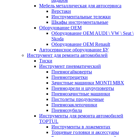
радаров
Мебель металлическая для автосервиса
Верстаки
Инструментальные тележки
Шкафы инструментальные
Оборудование OEM
Оборудование OEM AUDI \ VW \ Seat \
Skoda
Оборудование OEM Renault
Автосервисное оборудование БУ
Инструмент для ремонта автомобилей
Тиски
Инструмент пневматический
Пневмогайковерты
Пневмотрещетки
Зачистные машинки MONTI MBX
Пневмодрели и шуруповерты
Пневмозачистные машинки
Пистолеты продувочные
Пневмозаклепочники
Пневмозубила
Инструменты для ремонта автомобилей
TOPTUL
Инструменты в ложементах
Торцевые головки и аксессуары