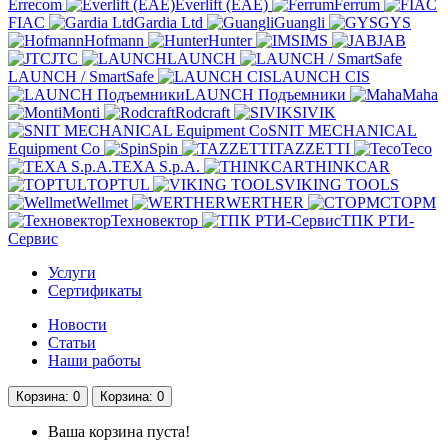
Errecom
Everlift (EAE)
Ferrum
FIAC
Gardia Ltd
Guangli
GYS
Hofmann
Hunter
IMS
JAB
JTC
LAUNCH
LAUNCH / SmartSafe
LAUNCH CIS
LAUNCH Подъемники
Maha
Monti
Rodcraft
SIVIK
SNIT MECHANICAL
Equipment Co
Spin
TAZZETTI
Teco
TEXA S.p.A.
THINKCAR
TOPTUL
VIKING TOOLS
Wellmet
WERTHER
СТОРМ
Техновектор
ТПК РТИ-
Сервис
Услуги
Сертификаты
Новости
Статьи
Наши работы
Корзина
: 0
Корзина
: 0
Ваша корзина пуста!