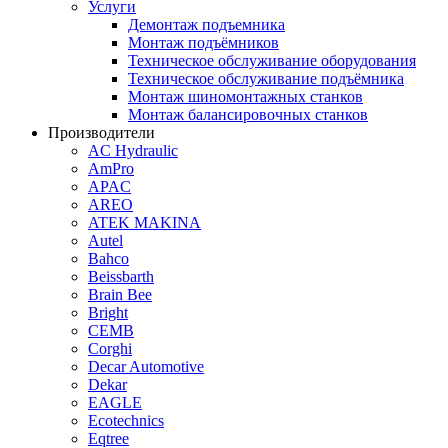
Услуги
Демонтаж подъемника
Монтаж подъёмников
Техническое обслуживание оборудования
Техническое обслуживание подъёмника
Монтаж шиномонтажных станков
Монтаж балансировочных станков
Производители
AC Hydraulic
AmPro
APAC
AREO
ATEK MAKINA
Autel
Bahco
Beissbarth
Brain Bee
Bright
CEMB
Corghi
Decar Automotive
Dekar
EAGLE
Ecotechnics
Eqtree