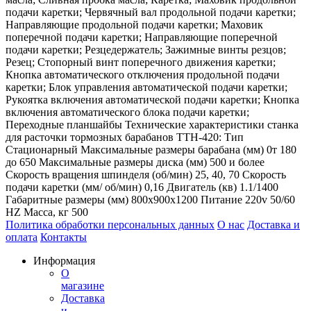
подачи каретки; Червячный вал продольной подачи каретки;
Направляющие продольной подачи каретки; Маховик
поперечной подачи каретки; Направляющие поперечной
подачи каретки; Резцедержатель; Зажимные винты резцов;
Резец; Стопорный винт поперечного движения каретки;
Кнопка автоматического отключения продольной подачи
каретки; Блок управления автоматической подачи каретки;
Рукоятка включения автоматической подачи каретки; Кнопка
включения автоматического блока подачи каретки;
Переходные планшайбы Технические характеристики станка
для расточки тормозных барабанов ТТН-420: Тип
Стационарный Максимальные размеры барабана (мм) 0т 180
до 650 Максимальные размеры диска (мм) 500 и более
Скорость вращения шпинделя (об/мин) 25, 40, 70 Скорость
подачи каретки (мм/ об/мин) 0,16 Двигатель (кв) 1.1/1400
Габаритные размеры (мм) 800x900x1200 Питание 220v 50/60
HZ Масса, кг 500
Политика обработки персональных данных
О нас
Доставка и
оплата
Контакты
Информация
О
магазине
Доставка
и