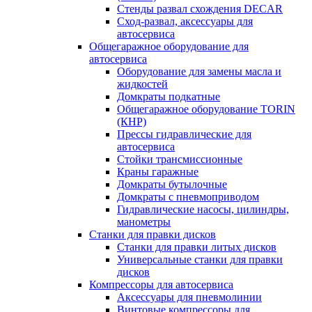
Стенды развал схождения DECAR
Сход-развал, аксессуары для
автосервиса
Общегаражное оборудование для
автосервиса
Оборудование для замены масла и
жидкостей
Домкраты подкатные
Общегаражное оборудование TORIN
(КНР)
Прессы гидравлические для
автосервиса
Стойки трансмиссионные
Краны гаражные
Домкраты бутылочные
Домкраты с пневмоприводом
Гидравлические насосы, цилиндры,
манометры
Станки для правки дисков
Станки для правки литых дисков
Универсальные станки для правки
дисков
Компрессоры для автосервиса
Аксессуары для пневмолинии
Винтовые компрессоры для