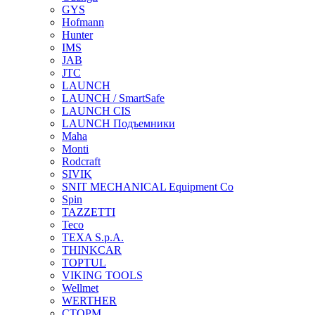
GYS
Hofmann
Hunter
IMS
JAB
JTC
LAUNCH
LAUNCH / SmartSafe
LAUNCH CIS
LAUNCH Подъемники
Maha
Monti
Rodcraft
SIVIK
SNIT MECHANICAL Equipment Co
Spin
TAZZETTI
Teco
TEXA S.p.A.
THINKCAR
TOPTUL
VIKING TOOLS
Wellmet
WERTHER
СТОРМ