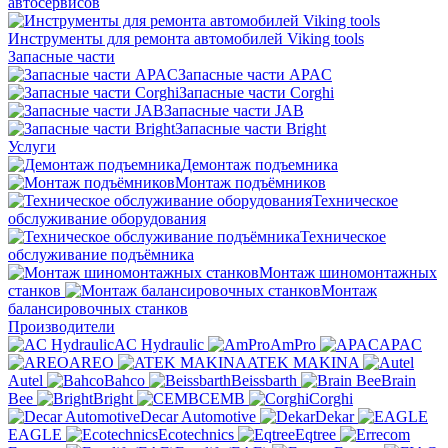
автосервисов
Инструменты для ремонта автомобилей Viking tools
Запасные части
Запасные части APAC
Запасные части Corghi
Запасные части JAB
Запасные части Bright
Услуги
Демонтаж подъемника
Монтаж подъёмников
Техническое
обслуживание оборудования
Техническое
обслуживание подъёмника
Монтаж шиномонтажных
станков
Монтаж
балансировочных станков
Производители
AC Hydraulic
AmPro
APAC
AREO
ATEK MAKINA
Autel
Bahco
Beissbarth
Brain
Bee
Bright
CEMB
Corghi
Decar Automotive
Dekar
EAGLE
Ecotechnics
Eqtree