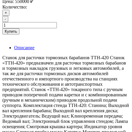
Цена:
550000 ₽
Количество:
+
-
Купить
Описание
Станок для расточки тормозных барабанов ТТН-420 Станок
«ТТН-420» предназначен для расточки тормозных барабанов
и тормозных накладок грузовых и легковых автомобилей, а
так же для расточки тормозных дисков автомобилей
отечественного и импортного производства на станциях
технического обслуживания и автотранспортных
предприятий. Станок «ТТН-420» токарного типа с ручным
приводом поперечной подачи каретки и с комбинированным
(ручным и механическим) приводом продольной подачи
суппорта. Комплектация стенда ТТН-420: Станина; Выходной
вал крепления барабана; Выходной вал крепления диска;
Электродвигатель; Ведущий вал; Клиноременная передача;
Ведомый вал; Электронный блок управления стендом; Лампа
освещения; Смотровая крышка картера; Индикатор уровня
масла; Сливная пробка масла; Каретка; Маховик продольной