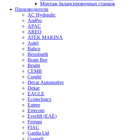
Монтаж балансировочных станков
Производители
AC Hydraulic
AmPro
APAC
AREO
ATEK MAKINA
Autel
Bahco
Beissbarth
Brain Bee
Bright
CEMB
Corghi
Decar Automotive
Dekar
EAGLE
Ecotechnics
Eqtree
Errecom
Everlift (EAE)
Ferrum
FIAC
Gardia Ltd
Guangli